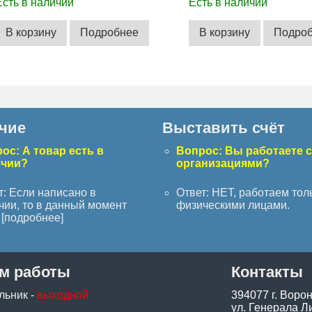
Есть в наличии
Есть в наличии
В корзину
Подробнее
В корзину
Подро
чие
Выставить счёт
ос: А товар есть в
Вопрос: Вы работаете 
ичии?
организациями?
т: Если написано в
Ответ: НЕТ, работаем тол
чии, то в данный момент
физическими лицами.
[
подробнее
]
м работы
Контакты
льник -
выходной
394077 г. Воро
ул. Генерала Ли