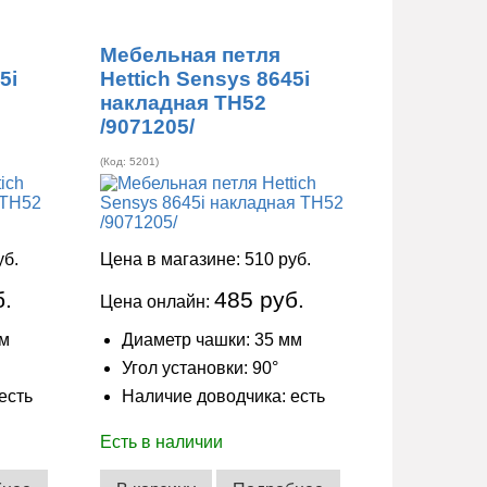
Мебельная петля
5i
Hettich Sensys 8645i
накладная ТН52
/9071205/
(Код:
5201
)
уб.
Цена в магазине:
510 руб.
б.
485 руб.
Цена онлайн:
мм
Диаметр чашки: 35 мм
Угол установки: 90°
есть
Наличие доводчика: есть
Есть в наличии