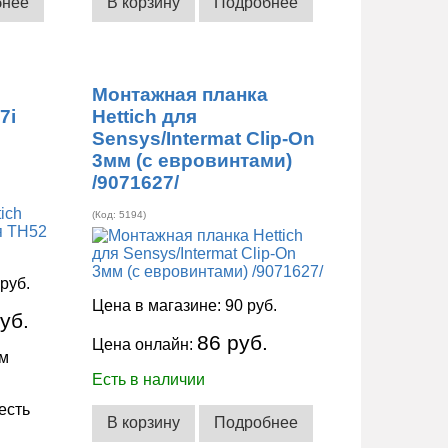
бнее
В корзину
Подробнее
Монтажная планка
7i
Hettich для
Sensys/Intermat Clip-On
3мм (с евровинтами)
/9071627/
(Код:
5194
)
 руб.
Цена в магазине:
90 руб.
уб.
86 руб.
Цена онлайн:
мм
Есть в наличии
есть
В корзину
Подробнее