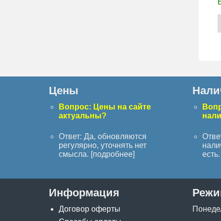
Цены
Нали
Вопрос: Цены на сайте
Вопр
актуальны?
нал
Ответ: Да, обновляются
Отве
регулярно, уточнять нет
нали
смысла. [
подробнее
]
есть. 
Информация
Режи
Договор оферты
Понеде