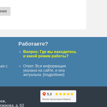
бнее
Работаете?
с
Вопрос: Где вы находитесь
и какой режим работы?
ько с
Ответ: Вся информация
указана на сайте, и она
актуальна. [
подробнее
]
неж,
зюкова, д. 63