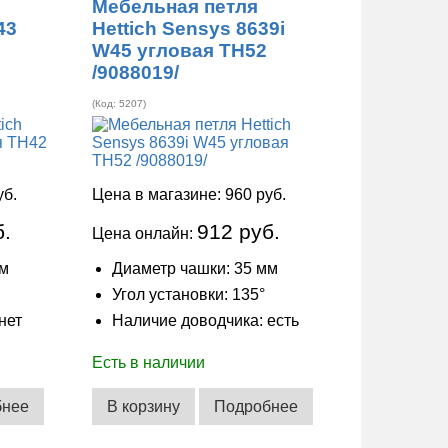
Мебельная петля
43
Hettich Sensys 8639i
W45 угловая ТН52
/9088019/
(Код:
5207
)
уб.
Цена в магазине:
960 руб.
б.
912 руб.
Цена онлайн:
мм
Диаметр чашки: 35 мм
Угол установки: 135°
нет
Наличие доводчика: есть
Есть в наличии
бнее
В корзину
Подробнее