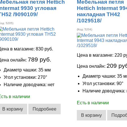
Мебельная петля Hettich
Мебельная петля
Intermat 9930 угловая
Hettich Intermat 99
ТН52 /9090109/
накладная ТН42
/1029518/
Код:
5205
)
(Код:
5204
)
Цена в магазине:
830 руб.
Цена в магазине:
220 р
789 руб.
Цена онлайн:
209 ру
Цена онлайн:
Диаметр чашки: 35 мм
Диаметр чашки: 35 
Угол установки: 270°
Угол установки: 90°
Наличие доводчика: нет
Наличие доводчика: 
Есть в наличии
Есть в наличии
В корзину
Подробнее
В корзину
Подро