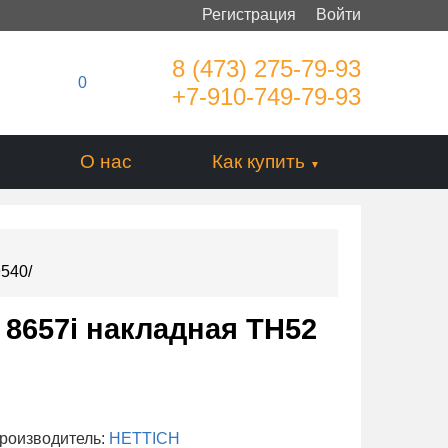
Регистрация
Войти
8 (473) 275-79-93
0
+7-910-749-79-93
О нас
Как купить
9540/
 8657i накладная ТН52
роизводитель:
HETTICH