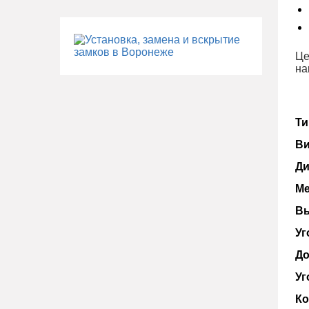
Це
на
Ти
Ви
Ди
Ме
Вы
Уг
До
Уг
Ко