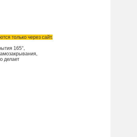
тся только через сайт.
рытия 165°,
самозакрывания,
о делает