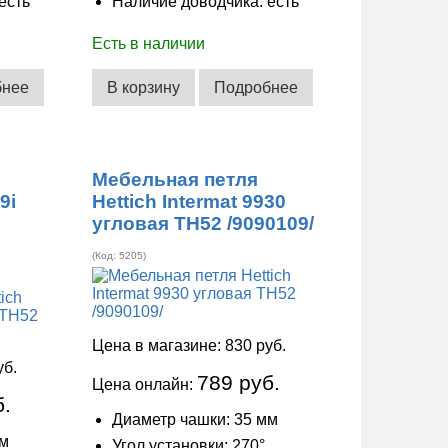
есть
Наличие доводчика: есть
Есть в наличии
бнее
В корзину
Подробнее
Мебельная петля
9i
Hettich Intermat 9930
угловая ТН52 /9090109/
(Код:
5205
)
Цена в магазине:
830 руб.
уб.
789 руб.
Цена онлайн:
б.
Диаметр чашки: 35 мм
мм
Угол установки: 270°