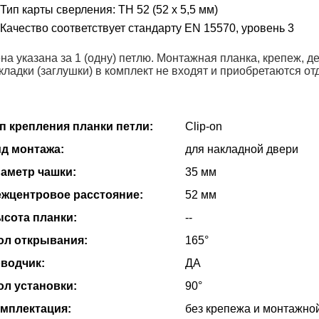
Тип карты сверления: TH 52 (52 x 5,5 мм)
Качество соответствует стандарту EN 15570, уровень 3
на указана за 1 (одну) петлю. Монтажная планка, крепеж, 
кладки (заглушки) в комплект не входят и приобретаются от
п крепления планки петли:
Clip-on
д монтажа:
для накладной двери
аметр чашки:
35 мм
жцентровое расстояние:
52 мм
сота планки:
--
ол открывания:
165°
водчик:
ДА
ол установки:
90°
мплектация:
без крепежа и монтажно