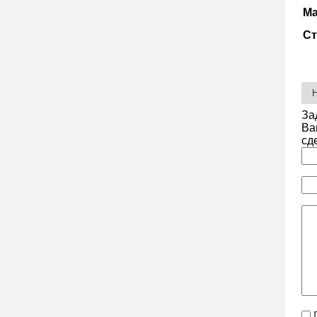
Ма
Ст
За
Ва
сд