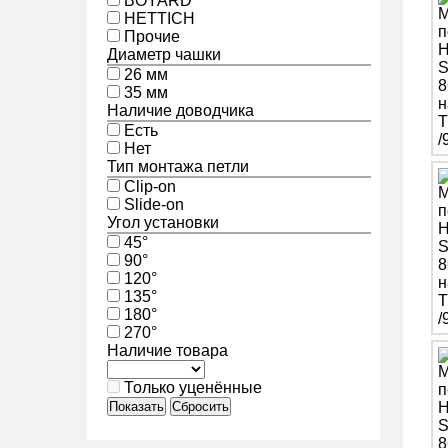
BOYARD
HETTICH
Прочие
Диаметр чашки
26 мм
35 мм
Наличие доводчика
Есть
Нет
Тип монтажа петли
Clip-on
Slide-on
Угол установки
45°
90°
120°
135°
180°
270°
Наличие товара
Только уценённые
Показать
Сбросить