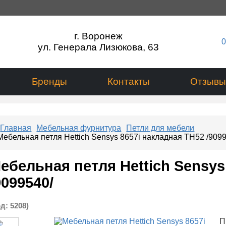
г. Воронеж
0
ул. Генерала Лизюкова, 63
Бренды
Контакты
Отзывы
Главная
Мебельная фурнитура
Петли для мебели
Мебельная петля Hettich Sensys 8657i накладная ТН52 /909
ебельная петля Hettich Sensys
9099540/
од:
5208
)
П