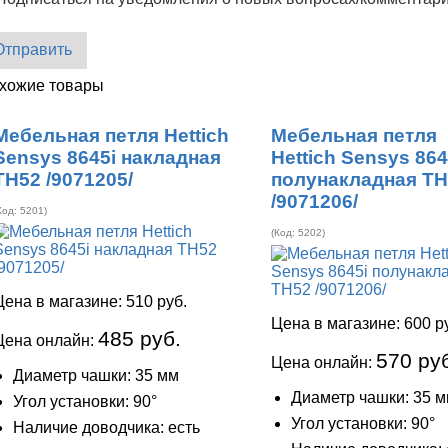
Отправить
хожие товары
Мебельная петля Hettich
Мебельная петля
Sensys 8645i накладная
Hettich Sensys 864
ТН52 /9071205/
полунакладная Т
/9071206/
Код:
5201
)
(Код:
5202
)
Цена в магазине:
510 руб.
Цена в магазине:
600 р
485 руб.
Цена онлайн:
570 ру
Цена онлайн:
Диаметр чашки: 35 мм
Диаметр чашки: 35 
Угол установки: 90°
Угол установки: 90°
Наличие доводчика: есть