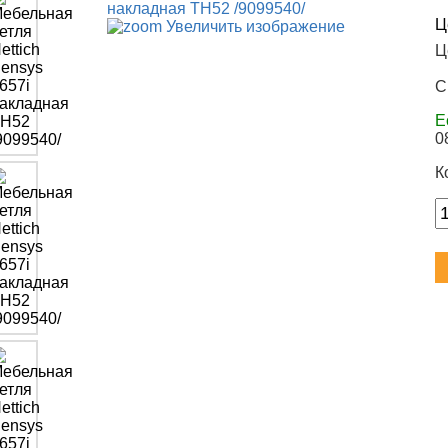
Ц
Увеличить изображение
Ц
С
Е
0
К