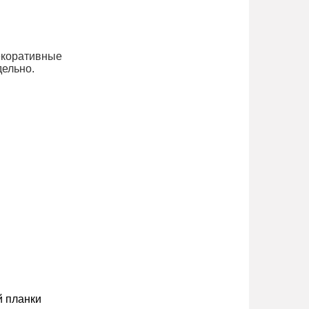
декоративные
дельно.
й планки