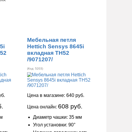
Мебельная петля
5i
Hettich Sensys 8645i
Н52
вкладная ТН52
/9071207/
(Код:
5203
)
уб.
Цена в магазине:
640 руб.
б.
608 руб.
Цена онлайн:
мм
Диаметр чашки: 35 мм
Угол установки: 90°