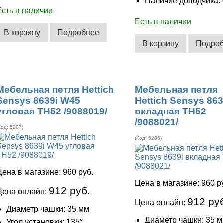
Наличие доводчика: 
Есть в наличии
Есть в наличии
В корзину
Подробнее
В корзину
Подро
Мебельная петля Hettich
Мебельная петля
Sensys 8639i W45
Hettich Sensys 863
угловая ТН52 /9088019/
вкладная ТН52
/9088021/
Код:
5207
)
(Код:
5206
)
Цена в магазине:
960 руб.
Цена в магазине:
960 р
912 руб.
Цена онлайн:
912 ру
Цена онлайн:
Диаметр чашки: 35 мм
Диаметр чашки: 35 
Угол установки: 135°