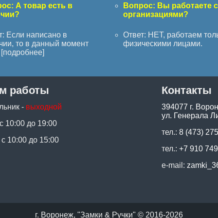
ос: А товар есть в
Вопрос: Вы работаете 
ичии?
организациями?
т: Если написано в
Ответ: НЕТ, работаем тол
чии, то в данный момент
физическими лицами.
[
подробнее
]
м работы
Контакты
льник -
выходной
394077 г. Воро
ул. Генерала Ли
 с 10:00 до 19:00
тел.:
8 (473) 27
 с 10:00 до 15:00
тел.:
+7 910 749
e-mail:
zamki_3
г. Воронеж, "Замки & Ручки" © 2016-2026