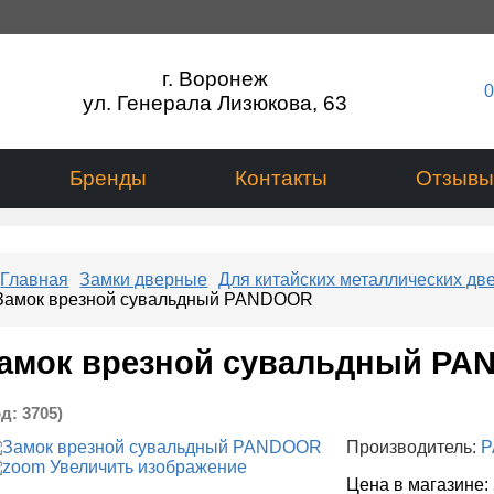
г. Воронеж
0
ул. Генерала Лизюкова, 63
Бренды
Контакты
Отзывы
Главная
Замки дверные
Для китайских металлических дв
Замок врезной сувальдный PANDOOR
амок врезной сувальдный P
од:
3705
)
Производитель:
P
Увеличить изображение
Цена в магазине: