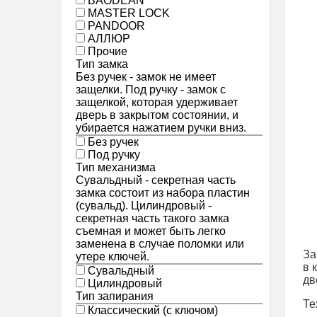
BAODEAN
MASTER LOCK
PANDOOR
АЛЛЮР
Прочие
Тип замка
Без ручек - замок не имеет
защелки. Под ручку - замок с
защелкой, которая удерживает
дверь в закрытом состоянии, и
убирается нажатием ручки вниз.
Без ручек
Под ручку
Тип механизма
Сувальдный - секретная часть
замка состоит из набора пластин
(сувальд). Цилиндровый -
секретная часть такого замка
съемная и может быть легко
заменена в случае поломки или
За
утере ключей.
в 
Сувальдный
дв
Цилиндровый
Тип запирания
Те
Классический (с ключом)