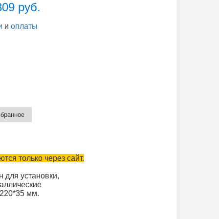
309 руб.
и
и
оплаты
тся только через сайт.
 для установки,
таллические
220*35 мм.