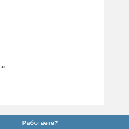
иях
Работаете?