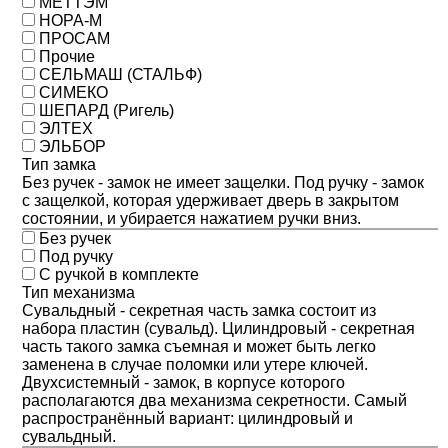
МЕТТЭМ
НОРА-М
ПРОСАМ
Прочие
СЕЛЬМАШ (СТАЛЬФ)
СИМЕКО
ШЕПАРД (Ригель)
ЭЛТЕХ
ЭЛЬБОР
Тип замка
Без ручек - замок не имеет защелки. Под ручку - замок
с защелкой, которая удерживает дверь в закрытом
состоянии, и убирается нажатием ручки вниз.
Без ручек
Под ручку
С ручкой в комплекте
Тип механизма
Сувальдный - секретная часть замка состоит из
набора пластин (сувальд). Цилиндровый - секретная
часть такого замка съемная и может быть легко
заменена в случае поломки или утере ключей.
Двухсистемный - замок, в корпусе которого
располагаются два механизма секретности. Самый
распространённый вариант: цилиндровый и
сувальдный.