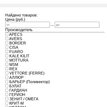
Найдено товаров:
Цена (руб.)
...
Производитель
APECS
AVERS
BORDER
CISA
FUARO
KALE KILIT
MOTTURA
MSM
REX
VETTORE (FERRE)
АЛЛЮР
БАРЬЕР (Поливектор)
БУЛАТ
ГАРДИАН
ГЕРИОН
ЗЕНИТ / ОМЕГА
КРИТ-М