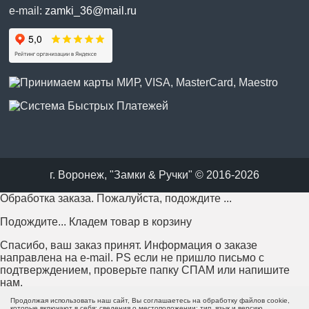
e-mail:
zamki_36@mail.ru
г. Воронеж, "Замки & Ручки" © 2016-2026
Обработка заказа. Пожалуйста, подождите ...
Подождите... Кладем товар в корзину
Спасибо, ваш заказ принят. Информация о заказе
направлена на e-mail. PS если не пришло письмо с
подтверждением, проверьте папку СПАМ или напишите
нам.
Продолжая использовать наш сайт, Вы соглашаетесь на обработку файлов cookie,
Возникла проблема с отправкой заказа. Пожалуйста,
которые включают в себя: сведения о местоположении; тип, язык и версию