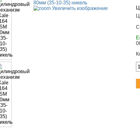
Ц
Увеличить изображение
Ц
С
Е
0
К