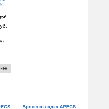
 руб.
уб.
V)
бнее
PECS
Броненакладка APECS