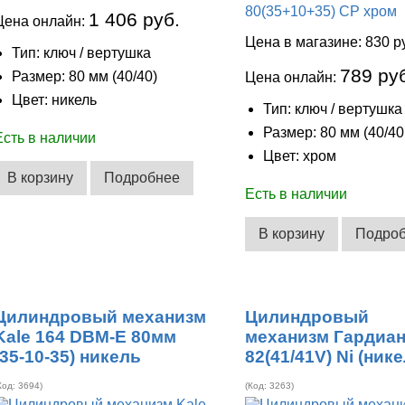
1 406 руб.
Цена онлайн:
Цена в магазине:
830 р
Тип: ключ / вертушка
789 ру
Размер: 80 мм (40/40)
Цена онлайн:
Цвет: никель
Тип: ключ / вертушка
Размер: 80 мм (40/40
Есть в наличии
Цвет: хром
В корзину
Подробнее
Есть в наличии
В корзину
Подро
Цилиндровый механизм
Цилиндровый
Kale 164 DBM-E 80мм
механизм Гардиа
(35-10-35) никель
82(41/41V) Ni (ник
Код:
3694
)
(Код:
3263
)