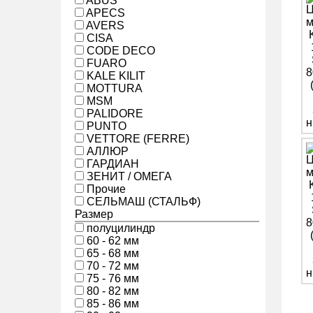
ABUS
APECS
AVERS
CISA
CODE DECO
FUARO
KALE KILIT
MOTTURA
MSM
PALIDORE
PUNTO
VETTORE (FERRE)
АЛЛЮР
ГАРДИАН
ЗЕНИТ / ОМЕГА
Прочие
СЕЛЬМАШ (СТАЛЬФ)
Размер
полуцилиндр
60 - 62 мм
65 - 68 мм
70 - 72 мм
75 - 76 мм
80 - 82 мм
85 - 86 мм