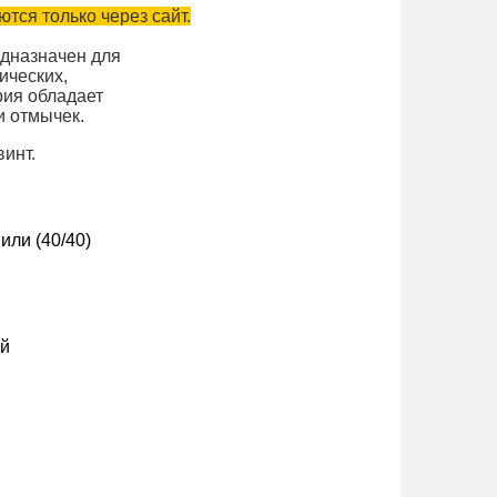
тся только через сайт.
дназначен для
ических,
рия обладает
и отмычек.
инт.
или (40/40)
й