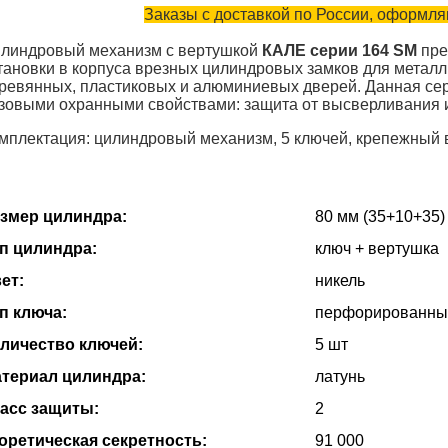
Заказы с доставкой по России, оформляю
линдровый механизм с вертушкой
КАЛЕ серии 164 SM
пре
тановки в корпуса врезных цилиндровых замков для металл
ревянных, пластиковых и алюминиевых дверей. Данная се
зовыми охранными свойствами: защита от высверливания 
мплектация: цилиндровый механизм, 5 ключей, крепежный в
змер цилиндра:
80 мм (35+10+35) 
п цилиндра:
ключ + вертушка
ет:
никель
п ключа:
перфорированны
личество ключей:
5 шт
териал цилиндра:
латунь
асс защиты:
2
оретическая секретность:
91 000