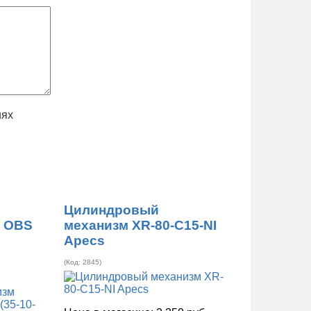
иях
Цилиндровый
4 OBS
механизм XR-80-C15-NI
)
Apecs
(Код:
2845
)