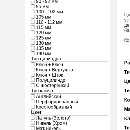
90 - 92 мм
95 мм
100 - 102 мм
Ци
105 мм
ус
110 - 112 мм
де
115 мм
ба
120 мм
125 мм
Ко
130 мм
135 мм
140 мм
Тип цилиндра
Ра
Ключ + Ключ
Ключ + Вертушка
Ти
Ключ + Шток
Полуцилиндр
Цв
С шестеренкой
Тип ключа
Ти
Английский
Ко
Перфорированный
Крестообразный
Ма
Цвет
Латунь (Золото)
Кл
Никель (Хром)
Те
Мат. никель