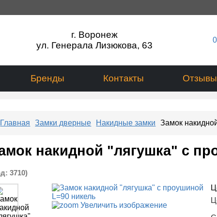
г. Воронеж
0
ул. Генерала Лизюкова, 63
Бренды
Контакты
Отзывы
Главная
Замки дверные
Накидные замки
Замок накидной
амок накидной "лягушка" с пр
од:
3710
)
Ц
Ц
Увеличить изображение