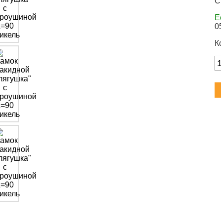
С
Е
0
К