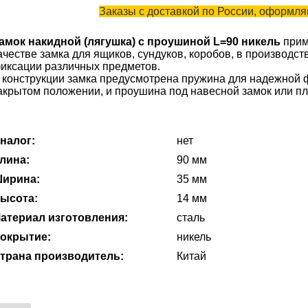
Заказы с доставкой по России, оформляю
амок накидной (лягушка) с проушиной L=90 никель
прим
ачестве замка для ящиков, сундуков, коробов, в производст
иксации различных предметов.
 конструкции замка предусмотрена пружина для надежной 
акрытом положении, и проушина под навесной замок или пл
налог:
нет
лина:
90 мм
ирина:
35 мм
ысота:
14 мм
атериал изготовления:
сталь
окрытие:
никель
трана производитель:
Китай