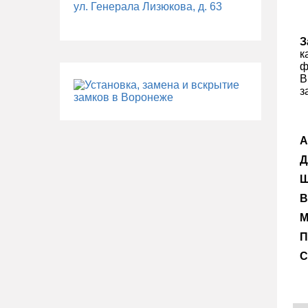
ул. Генерала Лизюкова, д. 63
З
к
ф
В
з
А
Д
Ш
В
М
П
С