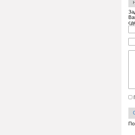
За
Ва
сд
По