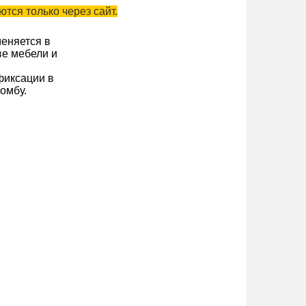
тся только через сайт.
еняется в
ве мебели и
фиксации в
омбу.