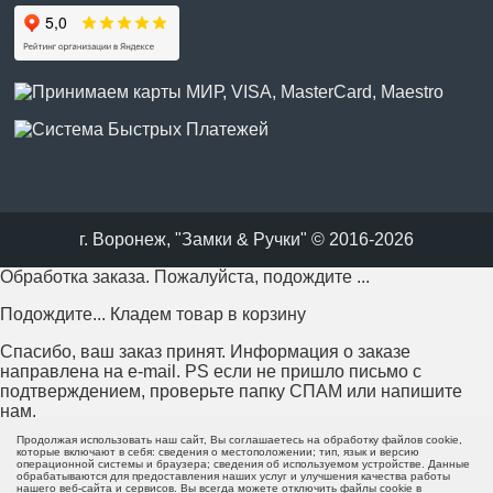
г. Воронеж, "Замки & Ручки" © 2016-2026
Обработка заказа. Пожалуйста, подождите ...
Подождите... Кладем товар в корзину
Спасибо, ваш заказ принят. Информация о заказе
направлена на e-mail. PS если не пришло письмо с
подтверждением, проверьте папку СПАМ или напишите
нам.
Продолжая использовать наш сайт, Вы соглашаетесь на обработку файлов cookie,
Возникла проблема с отправкой заказа. Пожалуйста,
которые включают в себя: сведения о местоположении; тип, язык и версию
операционной системы и браузера; сведения об используемом устройстве. Данные
попробуйте еще раз или напишите нам.
обрабатываются для предоставления наших услуг и улучшения качества работы
нашего веб-сайта и сервисов. Вы всегда можете отключить файлы cookie в