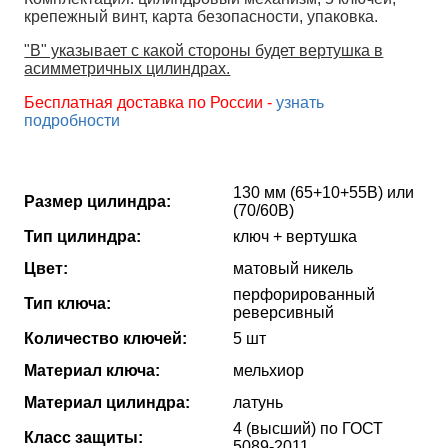
крепежный винт, карта безопасности, упаковка.
"В" указывает с какой стороны будет вертушка в
асимметричных цилиндрах.
Бесплатная доставка по России -
узнать
подробности
130 мм (65+10+55В) или
Размер цилиндра:
(70/60В)
Тип цилиндра:
ключ + вертушка
Цвет:
матовый никель
перфорированный
Тип ключа:
реверсивный
Количество ключей:
5 шт
Материал ключа:
мельхиор
Материал цилиндра:
латунь
4 (высший) по ГОСТ
Класс защиты:
5089-2011