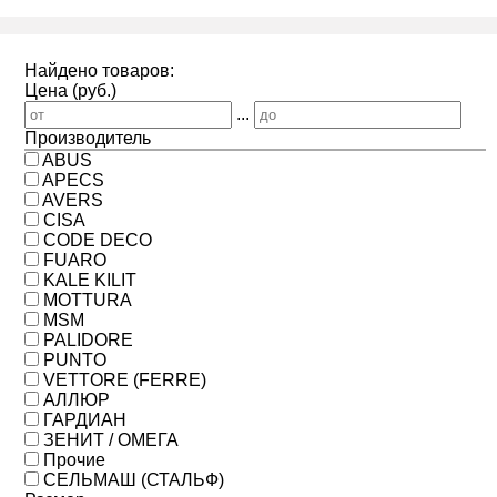
Найдено товаров:
Цена (руб.)
...
Производитель
ABUS
APECS
AVERS
CISA
CODE DECO
FUARO
KALE KILIT
MOTTURA
MSM
PALIDORE
PUNTO
VETTORE (FERRE)
АЛЛЮР
ГАРДИАН
ЗЕНИТ / ОМЕГА
Прочие
СЕЛЬМАШ (СТАЛЬФ)