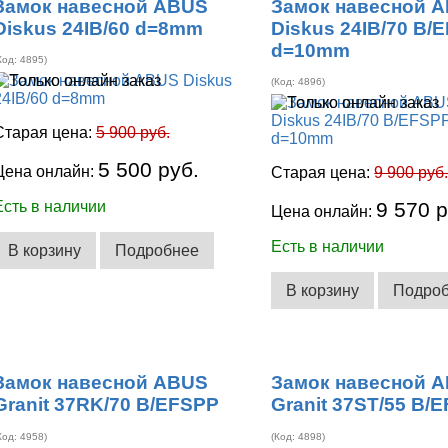
Замок навесной ABUS
Замок навесной 
Diskus 24IB/60 d=8mm
Diskus 24IB/70 B/
d=10mm
Код:
4895
)
(Код:
4896
)
Старая цена:
5 900 руб.
5 500 руб.
Цена онлайн:
Старая цена:
9 900 руб
Есть в наличии
9 570 р
Цена онлайн:
Есть в наличии
В корзину
Подробнее
В корзину
Подро
Замок навесной ABUS
Замок навесной 
Granit 37RK/70 B/EFSPP
Granit 37ST/55 B/
Код:
4958
)
(Код:
4898
)