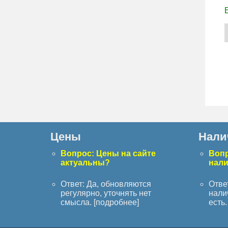
Цены
Нали
Вопрос: Цены на сайте
Вопр
актуальны?
нал
Ответ: Да, обновляются
Отве
регулярно, уточнять нет
нали
смысла. [
подробнее
]
есть. 