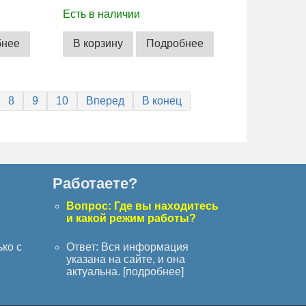
Есть в наличии
бнее
В корзину
Подробнее
8
9
10
Вперед
В конец
Работаете?
с
Вопрос: Где вы находитесь
и какой режим работы?
ько с
Ответ: Вся информация
указана на сайте, и она
актуальна. [
подробнее
]