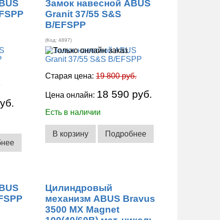
ABUS
Замок навесной ABUS
EFSPP
Granit 37/55 S&S
B/EFSPP
(Код:
4897
)
Старая цена:
19 800 руб.
.
18 590 руб.
Цена онлайн:
уб.
Есть в наличии
В корзину
Подробнее
бнее
ABUS
Цилиндровый
EFSPP
механизм ABUS Bravus
3500 MX Magnet