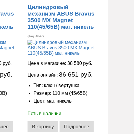
Цилиндровый
ravus
механизм ABUS Bravus
3500 MX Magnet
икель
110(45/65В) мат. никель
(Код:
4847
)
0 руб.
Цена в магазине:
38 580 руб.
 руб.
36 651 руб.
Цена онлайн:
Тип: ключ / вертушка
0В)
Размер: 110 мм (45/65В)
Цвет: мат. никель
Есть в наличии
бнее
В корзину
Подробнее