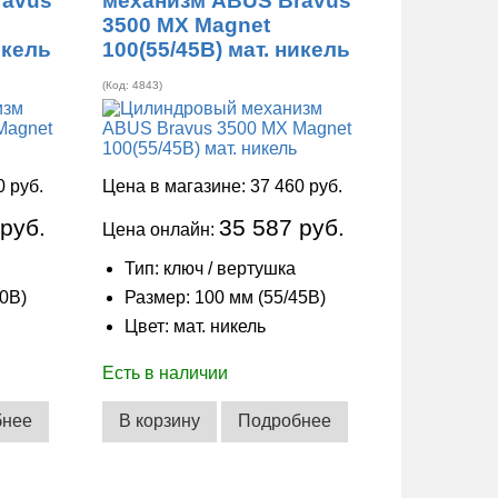
ravus
механизм ABUS Bravus
3500 MX Magnet
икель
100(55/45В) мат. никель
(Код:
4843
)
0 руб.
Цена в магазине:
37 460 руб.
 руб.
35 587 руб.
Цена онлайн:
Тип: ключ / вертушка
50В)
Размер: 100 мм (55/45В)
Цвет: мат. никель
Есть в наличии
бнее
В корзину
Подробнее