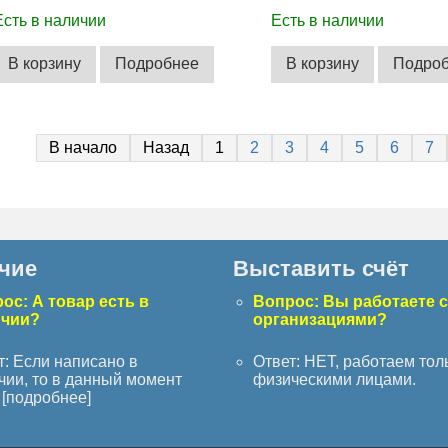
Есть в наличии
Есть в наличии
В корзину
Подробнее
В корзину
Подро
В начало
Назад
1
2
3
4
5
6
7
чие
Выставить счёт
ос: А товар есть в
Вопрос: Вы работаете 
ичии?
организациями?
т: Если написано в
Ответ: НЕТ, работаем тол
чии, то в данный момент
физическими лицами.
[
подробнее
]