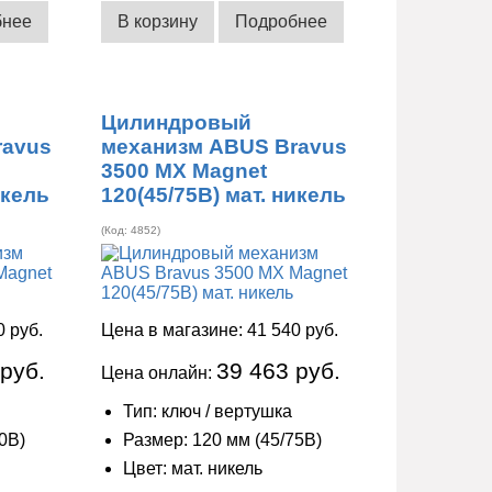
бнее
В корзину
Подробнее
Цилиндровый
ravus
механизм ABUS Bravus
3500 MX Magnet
икель
120(45/75В) мат. никель
(Код:
4852
)
0 руб.
Цена в магазине:
41 540 руб.
 руб.
39 463 руб.
Цена онлайн:
Тип: ключ / вертушка
0В)
Размер: 120 мм (45/75В)
Цвет: мат. никель