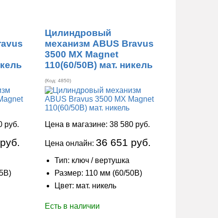
Цилиндровый
ravus
механизм ABUS Bravus
3500 MX Magnet
икель
110(60/50В) мат. никель
(Код:
4850
)
0 руб.
Цена в магазине:
38 580 руб.
 руб.
36 651 руб.
Цена онлайн:
Тип: ключ / вертушка
5В)
Размер: 110 мм (60/50В)
Цвет: мат. никель
Есть в наличии