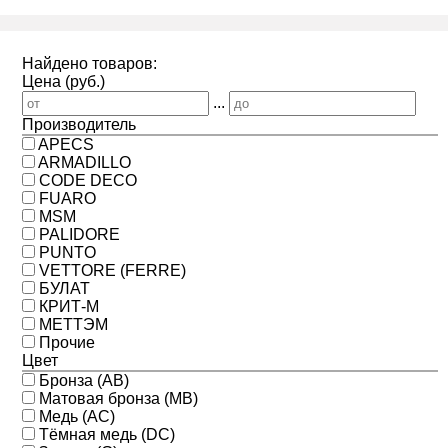
Найдено товаров:
Цена (руб.)
...
Производитель
APECS
ARMADILLO
CODE DECO
FUARO
MSM
PALIDORE
PUNTO
VETTORE (FERRE)
БУЛАТ
КРИТ-М
МЕТТЭМ
Прочие
Цвет
Бронза (AB)
Матовая бронза (MB)
Медь (AC)
Тёмная медь (DC)