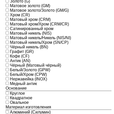
Золото (G)
Матовое золото (GM)
Матовое золото/Золото (GM/G)
Хром (CR)
Матовый хром (CRM)
Матовый хром/Хром (CRM/CR)
Сатинированный хром
Матовый никель (NIS)
Матовый никель/Никель (NIS/NI)
Матовый никель/Хром (SN/CP)
Чёрный никель (BN)
Графит (GR)
Кофе (CF)
Антик (AN)
Чёрный (Матовый чёрный)
Белый/Золото (GPW)
Белый/Хром (CPW)
Нержавейка (INOX)
Медный антик
Основание
Круглое
Квадратное
Овальное
Материал изготовления
Алюминий (Силумин)