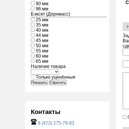
С
90 мм
96 мм
Бэксет (Дорнмасс)
25 мм
35 мм
40 мм
44 мм
За
45 мм
Ва
50 мм
сд
55 мм
60 мм
65 мм
Наличие товара
Только уценённые
Показать
Сбросить
Контакты
8 (473) 275-79-93