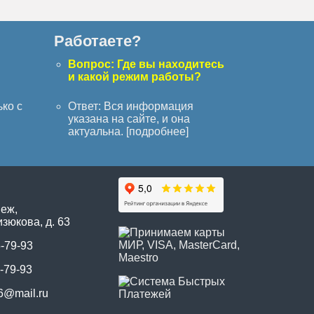
Работаете?
с
Вопрос: Где вы находитесь
и какой режим работы?
ько с
Ответ: Вся информация
указана на сайте, и она
актуальна. [
подробнее
]
неж,
зюкова, д. 63
5-79-93
-79-93
6@mail.ru