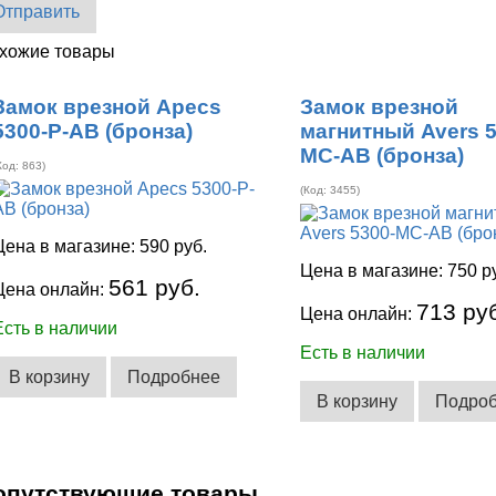
Отправить
хожие товары
Замок врезной Apecs
Замок врезной
5300-P-AB (бронза)
магнитный Avers 5
MC-AB (бронза)
Код:
863
)
(Код:
3455
)
Цена в магазине:
590 руб.
Цена в магазине:
750 р
561 руб.
Цена онлайн:
713 ру
Цена онлайн:
Есть в наличии
Есть в наличии
В корзину
Подробнее
В корзину
Подро
опутствующие товары