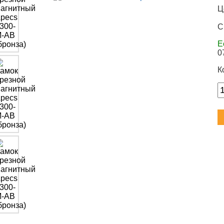
Ц
С
Е
0
К