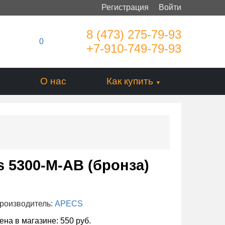
Регистрация
Войти
8 (473) 275-79-93
0
+7-910-749-79-93
О нас
Как купить
 5300-M-AB (бронза)
роизводитель:
APECS
ена в магазине:
550 руб.