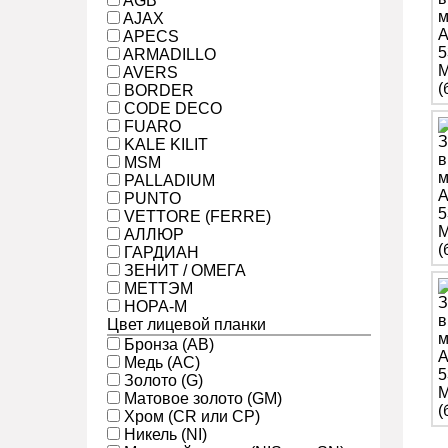
AGB
AJAX
APECS
ARMADILLO
AVERS
BORDER
CODE DECO
FUARO
KALE KILIT
MSM
PALLADIUM
PUNTO
VETTORE (FERRE)
АЛЛЮР
ГАРДИАН
ЗЕНИТ / ОМЕГА
МЕТТЭМ
НОРА-М
Цвет лицевой планки
Бронза (AB)
Медь (AC)
Золото (G)
Матовое золото (GM)
Хром (CR или CP)
Никель (NI)