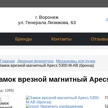
г. Воронеж
0
ул. Генерала Лизюкова, 63
Бренды
Контакты
Отзывы
Главная
Дверная фурнитура
Механизмы для ручек
Замок врезной магнитный Apecs 5300-M-AB (бронза)
амок врезной магнитный Apecs
од:
1265
)
П
Ц
Увеличить изображение