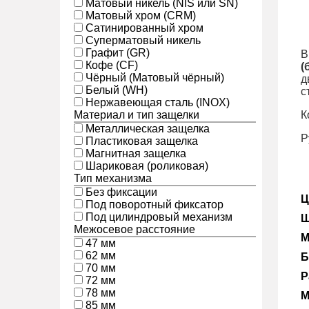
Матовый никель (NIS или SN)
Матовый хром (CRM)
Сатинированный хром
Суперматовый никель
Графит (GR)
В
Кофе (CF)
(
Чёрный (Матовый чёрный)
д
Белый (WH)
с
Нержавеющая сталь (INOX)
Материал и тип защелки
К
Металлическая защелка
Р
Пластиковая защелка
Магнитная защелка
Шариковая (роликовая)
Тип механизма
Без фиксации
Ц
Под поворотный фиксатор
Под цилиндровый механизм
Ш
Межосевое расстояние
М
47 мм
62 мм
Б
70 мм
Р
72 мм
78 мм
М
85 мм