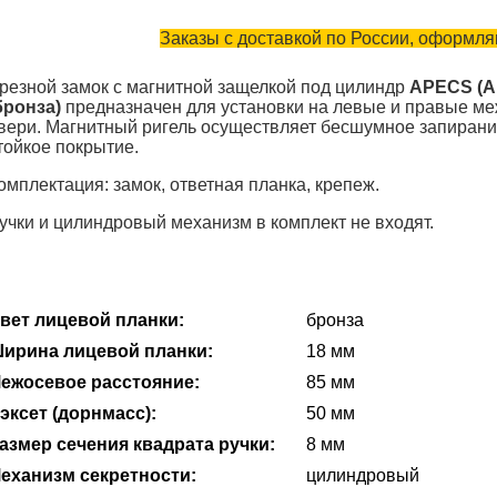
Заказы с доставкой по России, оформляю
резной замок с магнитной защелкой под цилиндр
APECS (А
бронза)
предназначен для установки на левые и правые м
вери. Магнитный ригель осуществляет бесшумное запирани
тойкое покрытие.
омплектация: замок, ответная планка, крепеж.
учки и цилиндровый механизм в комплект не входят.
вет лицевой планки:
бронза
ирина лицевой планки:
18 мм
ежосевое расстояние:
85 мм
эксет (дорнмасс):
50 мм
азмер сечения квадрата ручки:
8 мм
еханизм секретности:
цилиндровый