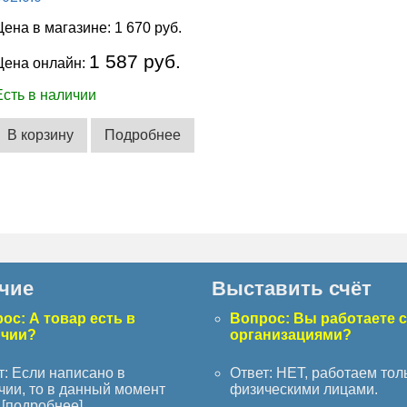
Цена в магазине:
1 670 руб.
1 587 руб.
Цена онлайн:
Есть в наличии
В корзину
Подробнее
чие
Выставить счёт
ос: А товар есть в
Вопрос: Вы работаете 
ичии?
организациями?
т: Если написано в
Ответ: НЕТ, работаем тол
чии, то в данный момент
физическими лицами.
[
подробнее
]