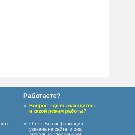
Работаете?
с
Вопрос: Где вы находитесь
и какой режим работы?
ько с
Ответ: Вся информация
указана на сайте, и она
актуальна. [
подробнее
]