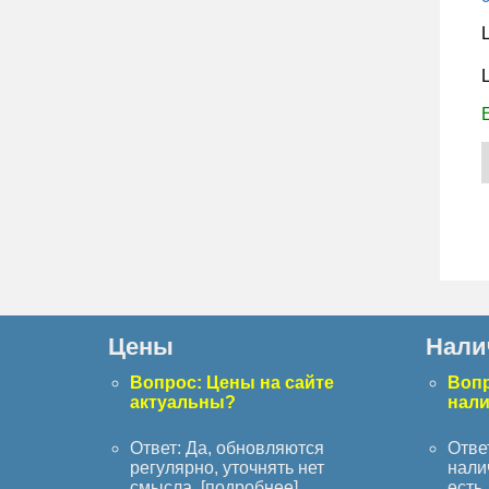
Цены
Нали
Вопрос: Цены на сайте
Вопр
актуальны?
нал
Ответ: Да, обновляются
Отве
регулярно, уточнять нет
нали
смысла. [
подробнее
]
есть. 