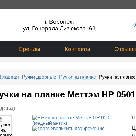
г. Воронеж
0
ул. Генерала Лизюкова, 63
Бренды
Контакты
Отзывы
Главная
Ручки дверные
Ручки на планке
Ручки на планке
учки на планке Меттэм НР 0501
од:
152
)
П
Ц
Увеличить изображение
Ц