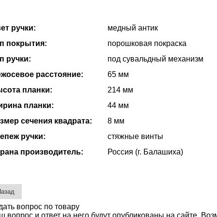
ет ручки:
медный антик
п покрытия:
порошковая покраска
п ручки:
под сувальдный механизм
жосевое расстояние:
65 мм
сота планки:
214 мм
рина планки:
44 мм
змер сечения квадрата:
8 мм
епеж ручки:
стяжные винты
рана производитель:
Россия (г. Балашиха)
дать вопрос по товару
ш вопрос и ответ на него будут опубликованы на сайте. Во