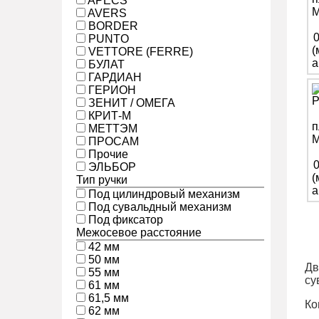
APECS
AVERS
BORDER
PUNTO
VETTORE (FERRE)
БУЛАТ
ГАРДИАН
ГЕРИОН
ЗЕНИТ / ОМЕГА
КРИТ-М
МЕТТЭМ
ПРОСАМ
Прочие
ЭЛЬБОР
Тип ручки
Под цилиндровый механизм
Под сувальдный механизм
Под фиксатор
Межосевое расстояние
42 мм
50 мм
Дв
55 мм
су
61 мм
61,5 мм
Ко
62 мм