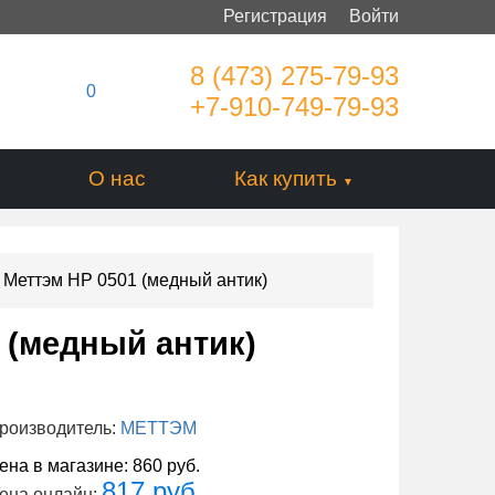
Регистрация
Войти
8 (473) 275-79-93
0
+7-910-749-79-93
О нас
Как купить
 Меттэм НР 0501 (медный антик)
 (медный антик)
роизводитель:
МЕТТЭМ
ена в магазине:
860 руб.
817 руб.
ена онлайн: