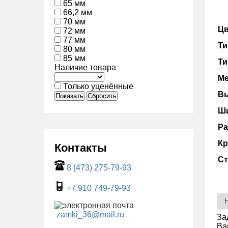
65 мм
66,2 мм
70 мм
Цв
72 мм
77 мм
Ти
80 мм
85 мм
Ти
Наличие товара
Ме
Только уценённые
Вы
Показать
Сбросить
Ши
Ра
Кр
Контакты
Ст
8 (473) 275-79-93
+7 910 749-79-93
zamki_36@mail.ru
За
Ва