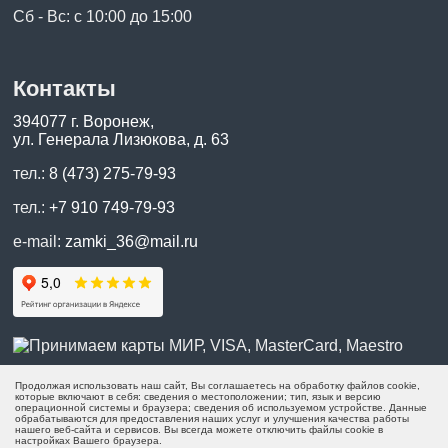
Сб - Вс: с 10:00 до 15:00
Контакты
394077 г. Воронеж,
ул. Генерала Лизюкова, д. 63
тел.:
8 (473) 275-79-93
тел.:
+7 910 749-79-93
e-mail:
zamki_36@mail.ru
Продолжая использовать наш сайт, Вы соглашаетесь на обработку файлов cookie,
которые включают в себя: сведения о местоположении; тип, язык и версию
операционной системы и браузера; сведения об используемом устройстве. Данные
обрабатываются для предоставления наших услуг и улучшения качества работы
нашего веб-сайта и сервисов. Вы всегда можете отключить файлы cookie в
настройках Вашего браузера.