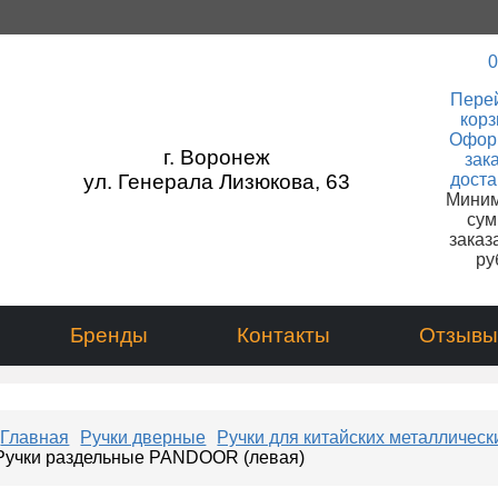
0
Перей
корз
Офор
г. Воронеж
зака
ул. Генерала Лизюкова, 63
доста
Мини
сум
заказа
ру
Бренды
Контакты
Отзывы
Главная
Ручки дверные
Ручки для китайских металлическ
Ручки раздельные PANDOOR (левая)