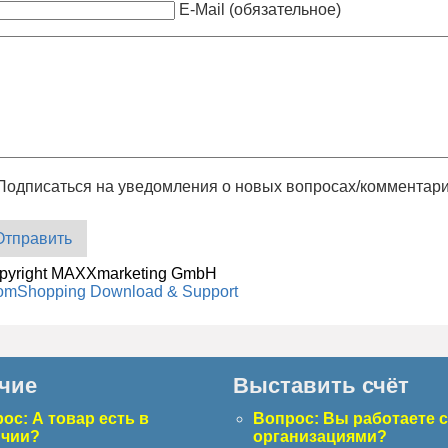
E-Mail (обязательное)
Подписаться на уведомления о новых вопросах/комментар
Отправить
pyright MAXXmarketing GmbH
omShopping Download & Support
чие
Выставить счёт
ос: А товар есть в
Вопрос: Вы работаете 
ичии?
организациями?