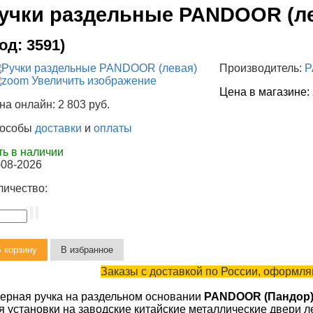
учки раздельные PANDOOR (л
Код:
3591
)
Производитель:
P
Увеличить изображение
Цена в магазине:
на онлайн:
2 803 руб.
особы
доставки
и
оплаты
ть в наличии
-08-2026
личество:
Заказы с доставкой по России, оформляю
ерная ручка на раздельном основании
PANDOOR (Пандор
я установки на заводские китайские металлические двери 