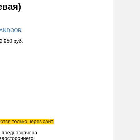
евая)
ANDOOR
2 950 руб.
тся только через сайт.
)
предназначена
левостороннего