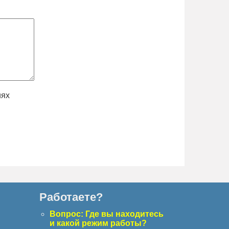
иях
Работаете?
с
Вопрос: Где вы находитесь
и какой режим работы?