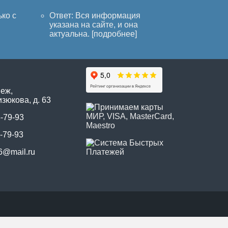
ько с
Ответ: Вся информация
указана на сайте, и она
актуальна. [
подробнее
]
неж,
зюкова, д. 63
5-79-93
-79-93
6@mail.ru