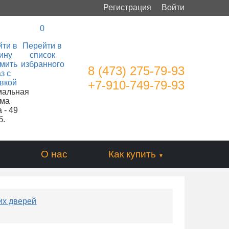
Регистрация
Войти
0
ти в
Перейти в
ину
список
мить
избранного
8 (473) 275-79-93
з с
вкой
+7-910-749-79-93
мальная
ма
 - 49
б.
О нас
Как купить
их дверей