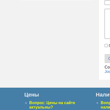
Co
Jo
Цены
Нали
Вопрос: Цены на сайте
Вопр
актуальны?
нал