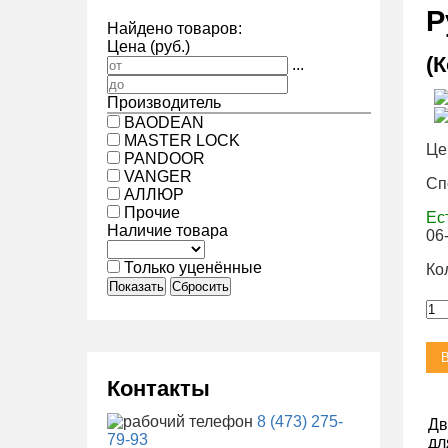
Р
Найдено товаров:
Цена (руб.)
(
...
Производитель
BAODEAN
MASTER LOCK
Це
PANDOOR
VANGER
Сп
АЛЛЮР
Прочие
Ес
Наличие товара
06
Только уценённые
Ко
Показать
Сбросить
Контакты
8 (473) 275-
Дв
79-93
дл