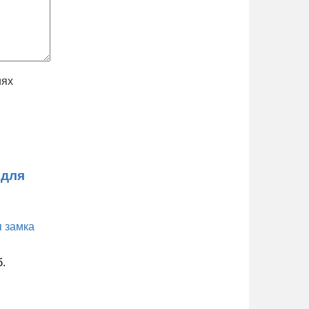
иях
 для
б.