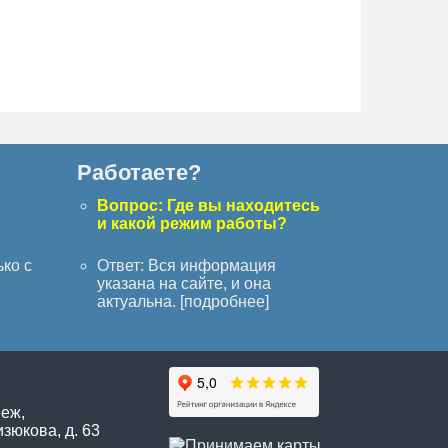
Работаете?
с
Вопрос: Где вы находитесь
и какой режим работы?
ько с
Ответ: Вся информация
указана на сайте, и она
актуальна. [
подробнее
]
неж,
зюкова, д. 63