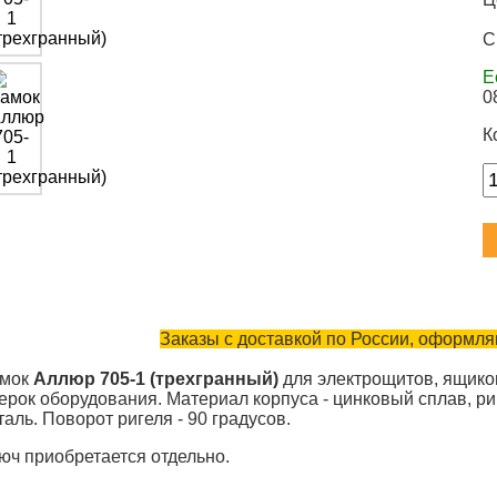
С
Е
0
К
Заказы с доставкой по России, оформляю
амок
Аллюр 705-1 (трехгранный)
для электрощитов, ящико
ерок оборудования. Материал корпуса - цинковый сплав, ри
сталь. Поворот ригеля - 90 градусов.
юч приобретается отдельно.