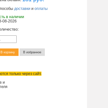
пособы
доставки
и
оплаты
сть в наличии
8-08-2026
оличество:
тся только через сайт.
в и
геля