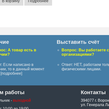
В корзину
Подробнее
чие
Выставить счёт
ос: А товар есть в
Вопрос: Вы работаете 
ичии?
организациями?
т: Если написано в
Ответ: НЕТ, работаем тол
чии, то в данный момент
физическими лицами.
[
подробнее
]
м работы
Контакты
льник -
выходной
394077 г. Воро
ул. Генерала Ли
 с 10:00 до 19:00