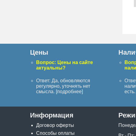
Цены
Нали
Вопрос: Цены на сайте
Вопр
актуальны?
нал
Ответ: Да, обновляются
Отве
регулярно, уточнять нет
нали
смысла. [
подробнее
]
есть. 
Информация
Режи
Договор оферты
Понеде
Способы оплаты
Вт - Пт: