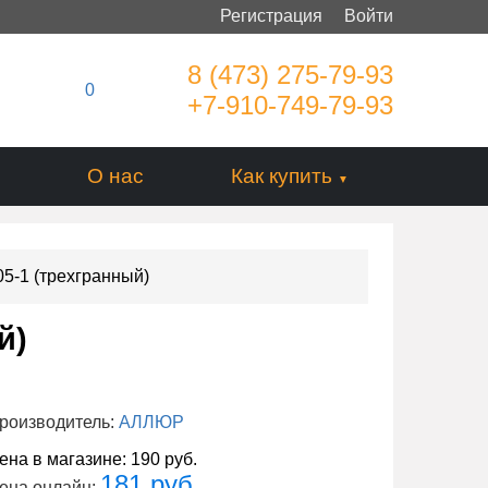
Регистрация
Войти
8 (473) 275-79-93
0
+7-910-749-79-93
О нас
Как купить
5-1 (трехгранный)
й)
роизводитель:
АЛЛЮР
ена в магазине:
190 руб.
181 руб.
ена онлайн: