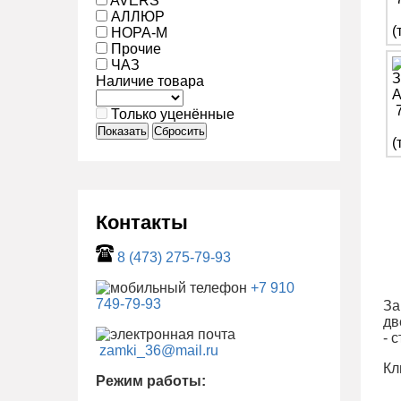
AVERS
АЛЛЮР
НОРА-М
Прочие
ЧАЗ
Наличие товара
Только уценённые
Показать
Сбросить
Контакты
8 (473) 275-79-93
+7 910
749-79-93
З
дв
- 
zamki_36@mail.ru
Кл
Режим работы: