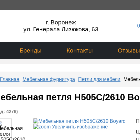
г. Воронеж
0
ул. Генерала Лизюкова, 63
Бренды
Контакты
Отзывы
Главная
Мебельная фурнитура
Петли для мебели
Мебель
ебельная петля H505C/2610 Bo
од:
4278
)
П
Увеличить изображение
Ц
Ц