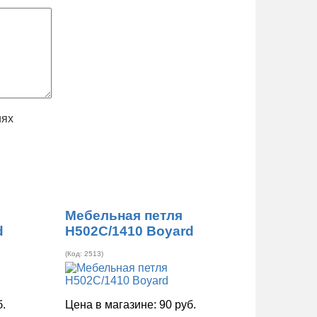
иях
Мебельная петля
d
H502C/1410 Boyard
(Код:
2513
)
б.
Цена в магазине:
90 руб.