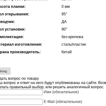
сота планки:
0 мм
ол открывания:
95°
водчик:
ДА
ол установки:
90°
мплектация:
без крепежа
териал изготовления:
сталь/пластик
рана производитель:
Китай
дать вопрос по товару
ш вопрос и ответ на него будут опубликованы на сайте. Во
елать правильный выбор, или решить аналогичный вопрос.
Имя (обязательное)
E-Mail (обязательное)