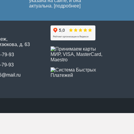
указана на сайте, и она
актуальна. [
подробнее
]
неж,
зюкова, д. 63
5-79-93
-79-93
6@mail.ru