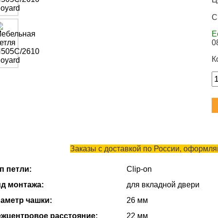
С
Е
0
К
Заказы с доставкой по России, оформляю
п петли:
Clip-on
д монтажа:
для вкладной двери
аметр чашки:
26 мм
жцентровое расстояние:
22 мм