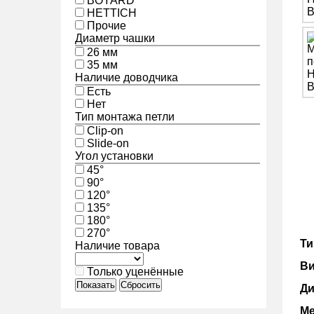
BOYARD
HETTICH
Прочие
Диаметр чашки
26 мм
35 мм
Наличие доводчика
Есть
Нет
Тип монтажа петли
Clip-on
Slide-on
Угол установки
45°
90°
120°
135°
180°
270°
Ти
Наличие товара
Ви
Только уценённые
Показать
Сбросить
Ди
Ме