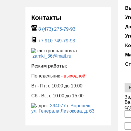
Вы
Контакты
Уг
До
8 (473) 275-79-93
Уг
+7 910 749-79-93
Ко
Ма
zamki_36@mail.ru
Ст
Режим работы:
Понедельник -
выходной
Вт - Пт: с 10:00 до 19:00
Сб - Вс: с 10:00 до 15:00
За
Ва
394077 г. Воронеж,
сд
ул. Генерала Лизюкова, д. 63