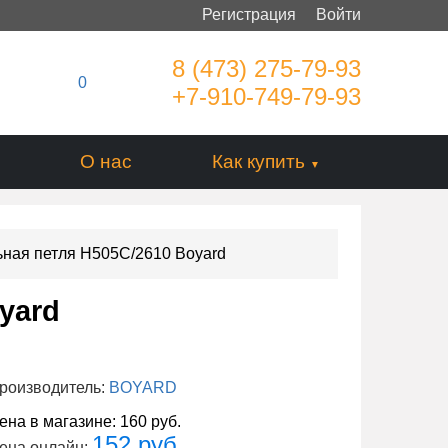
Регистрация
Войти
8 (473) 275-79-93
0
+7-910-749-79-93
О нас
Как купить
ная петля H505C/2610 Boyard
yard
роизводитель:
BOYARD
ена в магазине:
160 руб.
152 руб.
ена онлайн: