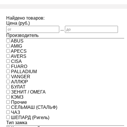
Найдено товаров:
Цена (руб.)
...
Производитель
ABUS
AMIG
APECS
AVERS
CISA
FUARO
PALLADIUM
VANGER
АЛЛЮР
БУЛАТ
ЗЕНИТ / ОМЕГА
КЭМЗ
Прочие
СЕЛЬМАШ (СТАЛЬФ)
ЧАЗ
ШЕПАРД (Ригель)
Тип замка