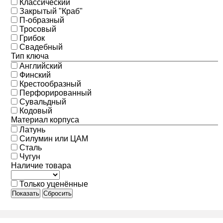
Классический
Закрытый "Краб"
П-образный
Тросовый
Грибок
Свадебный
Тип ключа
Английский
Финский
Крестообразный
Перфорированный
Сувальдный
Кодовый
Материал корпуса
Латунь
Силумин или ЦАМ
Сталь
Чугун
Наличие товара
Только уценённые
Показать
Сбросить