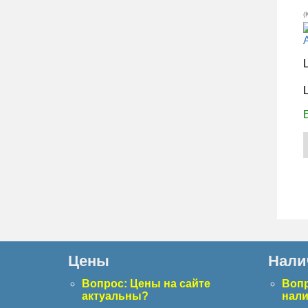
(
Цены
Нали
Вопрос: Цены на сайте
Вопр
актуальны?
нал