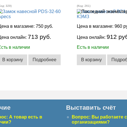
Код:
329
)
(Код:
261
)
Цена в магазине:
750 руб.
Цена в магазине:
960 р
713 руб.
912 ру
Цена онлайн:
Цена онлайн:
Есть в наличии
Есть в наличии
В корзину
Подробнее
В корзину
Подро
чие
Выставить счёт
ос: А товар есть в
Вопрос: Вы работаете 
ичии?
организациями?