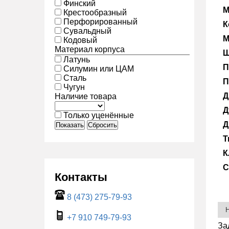
Финский
М
Крестообразный
Перфорированный
К
Сувальдный
М
Кодовый
Материал корпуса
Ш
Латунь
П
Силумин или ЦАМ
Сталь
П
Чугун
Д
Наличие товара
Д
Только уценённые
Д
Показать
Сбросить
Т
К
С
Контакты
8 (473) 275-79-93
+7 910 749-79-93
За