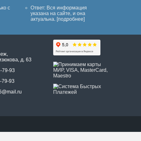
ько с
Ответ: Вся информация
указана на сайте, и она
актуальна. [
подробнее
]
неж,
зюкова, д. 63
5-79-93
-79-93
6@mail.ru