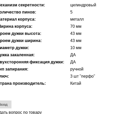
еханизм секретности:
цилиндровый
оличество пинов:
5
атериал корпуса:
металл
ирина корпуса:
70 мм
роем дужки высота:
43 мм
роем дужки ширина:
43 мм
иаметр дужки:
10 мм
ужка закаленная:
ДА
вухсторонняя фиксация дужки:
ДА
ип запирания:
ручной
люч:
3 шт "перфо"
трана производитель:
Китай
дать вопрос по товару