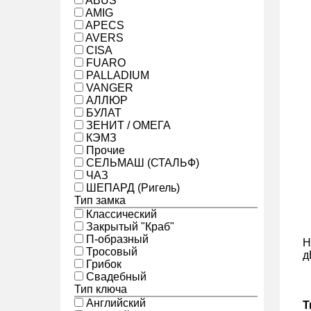
ABUS
AMIG
APECS
AVERS
CISA
FUARO
PALLADIUM
VANGER
АЛЛЮР
БУЛАТ
ЗЕНИТ / ОМЕГА
КЭМЗ
Прочие
СЕЛЬМАШ (СТАЛЬФ)
ЧАЗ
ШЕПАРД (Ригель)
Тип замка
Классический
Закрытый "Краб"
П-образный
Н
Тросовый
д
Грибок
Свадебный
Тип ключа
Английский
Т