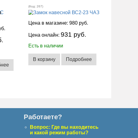
(Код:
267
)
Цена в магазине:
980 руб.
уб.
931 руб.
Цена онлайн:
б.
Есть в наличии
В корзину
Подробнее
бнее
Работаете?
с
Вопрос: Где вы находитесь
и какой режим работы?