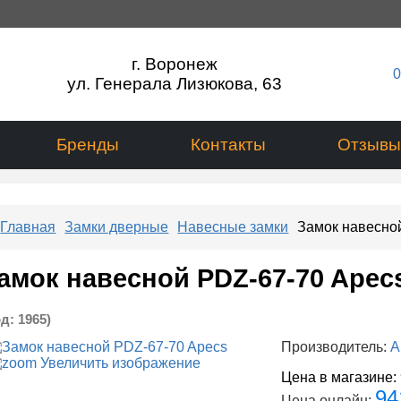
г. Воронеж
0
ул. Генерала Лизюкова, 63
Бренды
Контакты
Отзывы
Главная
Замки дверные
Навесные замки
Замок навесно
амок навесной PDZ-67-70 Apec
од:
1965
)
Производитель:
A
Увеличить изображение
Цена в магазине:
94
Цена онлайн: