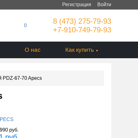
Регистрация
Войти
8 (473) 275-79-93
0
+7-910-749-79-93
О нас
Как купить
й PDZ-67-70 Apecs
s
PECS
990 руб.
1 руб.