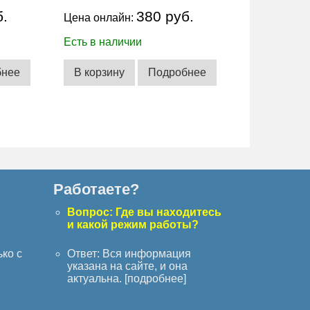
б.
380 руб.
Цена онлайн:
Есть в наличии
бнее
В корзину
Подробнее
Работаете?
с
Вопрос: Где вы находитесь
и какой режим работы?
ько с
Ответ: Вся информация
указана на сайте, и она
актуальна. [
подробнее
]