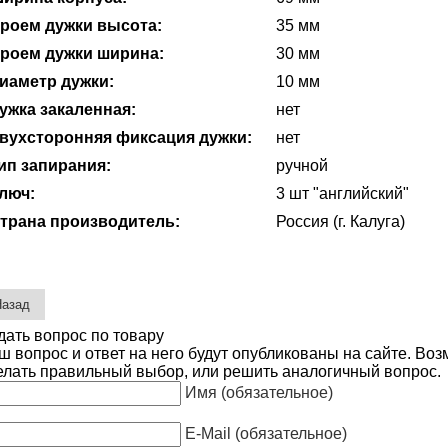
роем дужки высота:
35 мм
роем дужки ширина:
30 мм
иаметр дужки:
10 мм
ужка закаленная:
нет
вухсторонняя фиксация дужки:
нет
ип запирания:
ручной
люч:
3 шт "английский"
трана производитель:
Россия (г. Калуга)
дать вопрос по товару
ш вопрос и ответ на него будут опубликованы на сайте. Во
елать правильный выбор, или решить аналогичный вопрос.
Имя (обязательное)
E-Mail (обязательное)