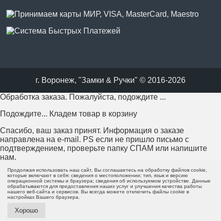
г. Воронеж, "Замки & Ручки" © 2016-2026
Обработка заказа. Пожалуйста, подождите ...
Подождите... Кладем товар в корзину
Спасибо, ваш заказ принят. Информация о заказе
направлена на e-mail. PS если не пришло письмо с
подтверждением, проверьте папку СПАМ или напишите
нам.
Продолжая использовать наш сайт, Вы соглашаетесь на обработку файлов cookie,
Возникла проблема с отправкой заказа. Пожалуйста,
которые включают в себя: сведения о местоположении; тип, язык и версию
операционной системы и браузера; сведения об используемом устройстве. Данные
попробуйте еще раз или напишите нам.
обрабатываются для предоставления наших услуг и улучшения качества работы
нашего веб-сайта и сервисов. Вы всегда можете отключить файлы cookie в
настройках Вашего браузера.
Пожалуйста, заполните все поля формы перед отправкой.
Хорошо
Минимальная сумма заказа - 0 руб.