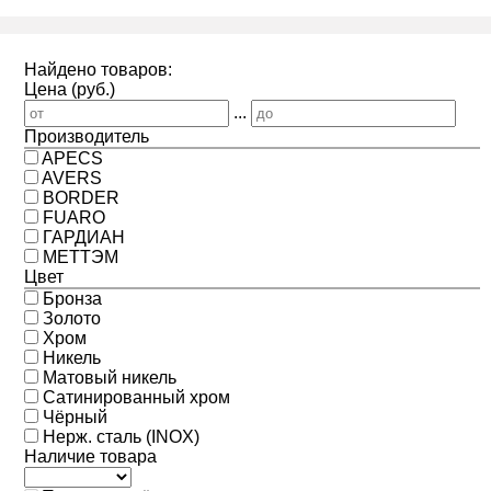
Найдено товаров:
Цена (руб.)
...
Производитель
APECS
AVERS
BORDER
FUARO
ГАРДИАН
МЕТТЭМ
Цвет
Бронза
Золото
Хром
Никель
Матовый никель
Сатинированный хром
Чёрный
Нерж. сталь (INOX)
Наличие товара