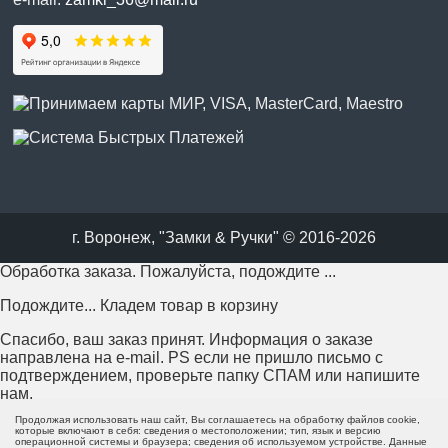
г. Воронеж, "Замки & Ручки" © 2016-2026
Обработка заказа. Пожалуйста, подождите ...
Подождите... Кладем товар в корзину
Спасибо, ваш заказ принят. Информация о заказе
направлена на e-mail. PS если не пришло письмо с
подтверждением, проверьте папку СПАМ или напишите
нам.
Продолжая использовать наш сайт, Вы соглашаетесь на обработку файлов cookie,
Возникла проблема с отправкой заказа. Пожалуйста,
которые включают в себя: сведения о местоположении; тип, язык и версию
операционной системы и браузера; сведения об используемом устройстве. Данные
попробуйте еще раз или напишите нам.