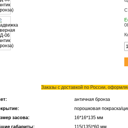
С
Е
0
К
Заказы с доставкой по России, оформляю
ет:
античная бронза
крытие:
порошковая покраска/ци
змер засова:
16*16*135 мм
щие габариты:
115(135)*60 мм