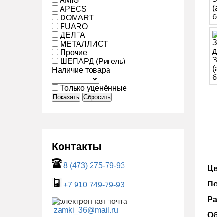
AMIG
APECS
DOMART
FUARO
ДЕЛГА
МЕТАЛЛИСТ
Прочие
ШЕПАРД (Ригель)
Наличие товара
Только уценённые
Показать
Сбросить
Контакты
8 (473) 275-79-93
Цв
По
+7 910 749-79-93
Ра
zamki_36@mail.ru
Об