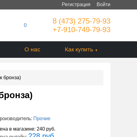
Регистрация
Войти
8 (473) 275-79-93
0
+7-910-749-79-93
О нас
Как купить
к бронза)
бронза)
роизводитель:
Прочие
ена в магазине:
240 руб.
228 руб.
ена онлайн: