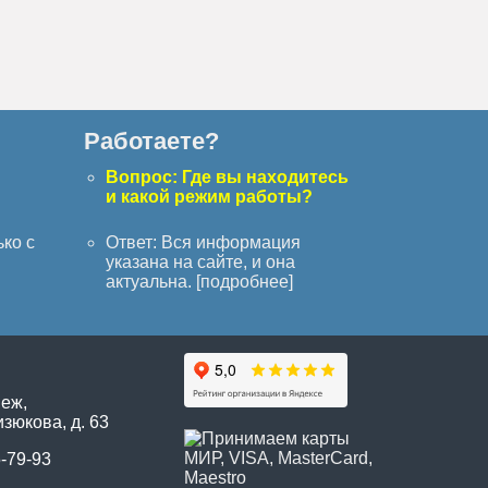
Работаете?
с
Вопрос: Где вы находитесь
и какой режим работы?
ько с
Ответ: Вся информация
указана на сайте, и она
актуальна. [
подробнее
]
неж,
зюкова, д. 63
5-79-93