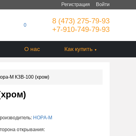
Регистрация
Войти
8 (473) 275-79-93
0
+7-910-749-79-93
О нас
Как купить
ора-М КЗВ-100 (хром)
(хром)
роизводитель:
НОРА-М
торона открывания: