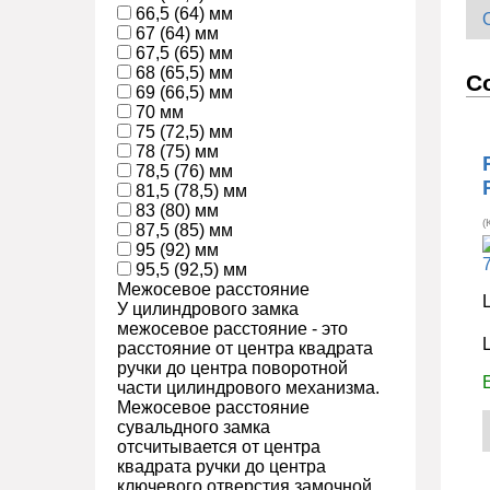
66,5 (64) мм
67 (64) мм
67,5 (65) мм
68 (65,5) мм
С
69 (66,5) мм
70 мм
75 (72,5) мм
78 (75) мм
78,5 (76) мм
81,5 (78,5) мм
83 (80) мм
(
87,5 (85) мм
95 (92) мм
95,5 (92,5) мм
Межосевое расстояние
У цилиндрового замка
межосевое расстояние - это
расстояние от центра квадрата
ручки до центра поворотной
части цилиндрового механизма.
Межосевое расстояние
сувальдного замка
отсчитывается от центра
квадрата ручки до центра
ключевого отверстия замочной