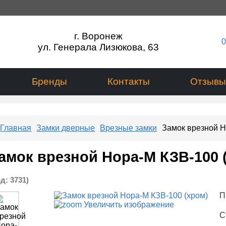
г. Воронеж
0
ул. Генерала Лизюкова, 63
Бренды
Контакты
Отзывы
Главная
Замки дверные
Врезные замки
Замок врезной Н
амок врезной Нора-М КЗВ-100 
од:
3731
)
П
Увеличить изображение
С