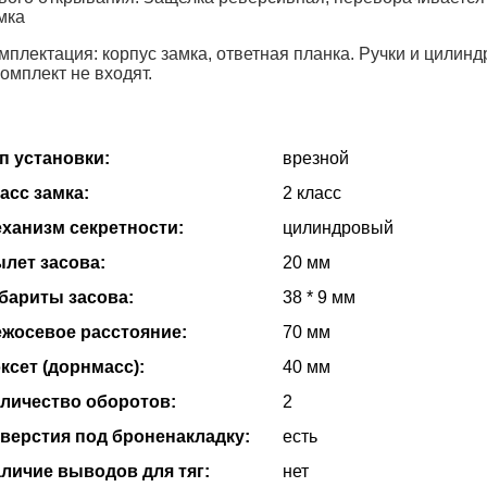
мка
мплектация: корпус замка, ответная планка. Ручки и цили
комплект не входят.
п установки:
врезной
асс замка:
2 класс
ханизм секретности:
цилиндровый
лет засова:
20 мм
бариты засова:
38 * 9 мм
жосевое расстояние:
70 мм
ксет (дорнмасс):
40 мм
личество оборотов:
2
верстия под броненакладку:
есть
личие выводов для тяг:
нет