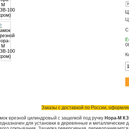
Ц
Ц
С
Е
0
К
Заказы с доставкой по России, оформляю
мок врезной цилиндровый с защелкой под ручку
Нора-М КЗ
едназначен для установки в деревянные и металлические д
вого открывания. Защелка реверсивная, переворачивается