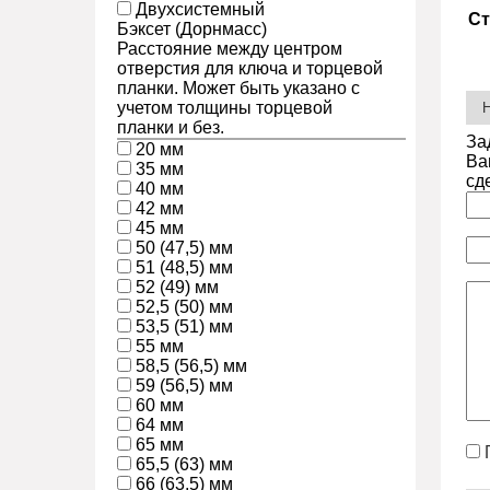
Двухсистемный
Ст
Бэксет (Дорнмасс)
Расстояние между центром
отверстия для ключа и торцевой
планки. Может быть указано с
учетом толщины торцевой
планки и без.
За
20 мм
Ва
35 мм
сд
40 мм
42 мм
45 мм
50 (47,5) мм
51 (48,5) мм
52 (49) мм
52,5 (50) мм
53,5 (51) мм
55 мм
58,5 (56,5) мм
59 (56,5) мм
60 мм
64 мм
65 мм
65,5 (63) мм
66 (63,5) мм