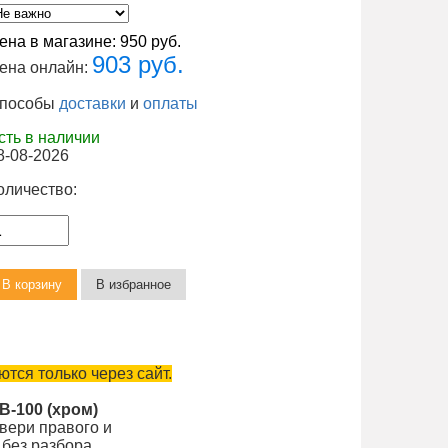
ена в магазине:
950 руб.
903 руб.
ена онлайн:
пособы
доставки
и
оплаты
сть в наличии
8-08-2026
оличество:
тся только через сайт.
В-100 (хром)
вери правого и
 без разбора