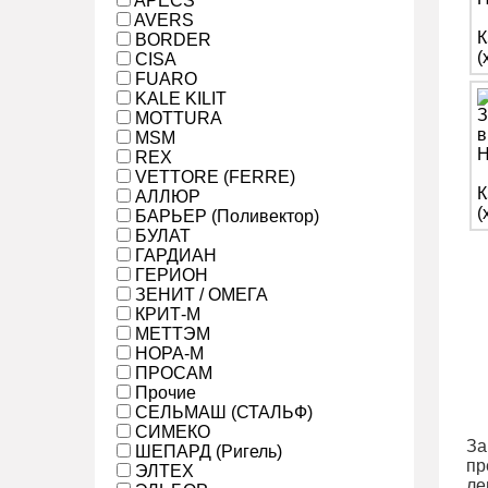
APECS
AVERS
BORDER
CISA
FUARO
KALE KILIT
MOTTURA
MSM
REX
VETTORE (FERRE)
АЛЛЮР
БАРЬЕР (Поливектор)
БУЛАТ
ГАРДИАН
ГЕРИОН
ЗЕНИТ / ОМЕГА
КРИТ-М
МЕТТЭМ
НОРА-М
ПРОСАМ
Прочие
СЕЛЬМАШ (СТАЛЬФ)
СИМЕКО
За
ШЕПАРД (Ригель)
пр
ЭЛТЕХ
ле