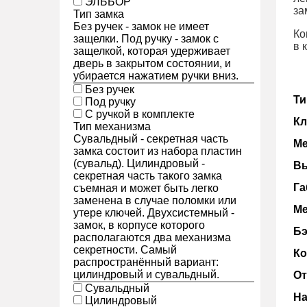
ЭЛЬБОР
за
Тип замка
Без ручек - замок не имеет
Ко
защелки. Под ручку - замок с
в 
защелкой, которая удерживает
дверь в закрытом состоянии, и
убирается нажатием ручки вниз.
Без ручек
Ти
Под ручку
С ручкой в комплекте
Кл
Тип механизма
Сувальдный - секретная часть
Ме
замка состоит из набора пластин
(сувальд). Цилиндровый -
Вы
секретная часть такого замка
Га
съемная и может быть легко
заменена в случае поломки или
Ме
утере ключей. Двухсистемный -
замок, в корпусе которого
Бэ
располагаются два механизма
секретности. Самый
Ко
распространённый вариант:
цилиндровый и сувальдный.
От
Сувальдный
На
Цилиндровый