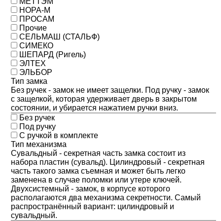
МЕТТЭМ
НОРА-М
ПРОСАМ
Прочие
СЕЛЬМАШ (СТАЛЬФ)
СИМЕКО
ШЕПАРД (Ригель)
ЭЛТЕХ
ЭЛЬБОР
Тип замка
Без ручек - замок не имеет защелки. Под ручку - замок
с защелкой, которая удерживает дверь в закрытом
состоянии, и убирается нажатием ручки вниз.
Без ручек
Под ручку
С ручкой в комплекте
Тип механизма
Сувальдный - секретная часть замка состоит из
набора пластин (сувальд). Цилиндровый - секретная
часть такого замка съемная и может быть легко
заменена в случае поломки или утере ключей.
Двухсистемный - замок, в корпусе которого
располагаются два механизма секретности. Самый
распространённый вариант: цилиндровый и
сувальдный.