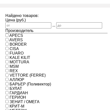
Найдено товаров:
Цена (руб.)
...
Производитель
APECS
AVERS
BORDER
CISA
FUARO
KALE KILIT
MOTTURA
MSM
REX
VETTORE (FERRE)
АЛЛЮР
БАРЬЕР (Поливектор)
БУЛАТ
ГАРДИАН
ГЕРИОН
ЗЕНИТ / ОМЕГА
КРИТ-М