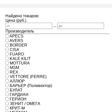
Найдено товаров:
Цена (руб.)
...
Производитель
APECS
AVERS
BORDER
CISA
FUARO
KALE KILIT
MOTTURA
MSM
REX
VETTORE (FERRE)
АЛЛЮР
БАРЬЕР (Поливектор)
БУЛАТ
ГАРДИАН
ГЕРИОН
ЗЕНИТ / ОМЕГА
КРИТ-М