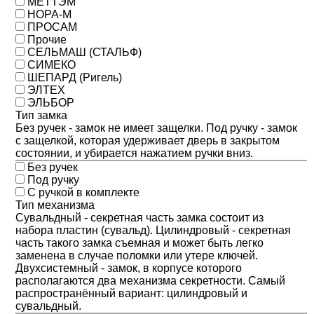
МЕТТЭМ
НОРА-М
ПРОСАМ
Прочие
СЕЛЬМАШ (СТАЛЬФ)
СИМЕКО
ШЕПАРД (Ригель)
ЭЛТЕХ
ЭЛЬБОР
Тип замка
Без ручек - замок не имеет защелки. Под ручку - замок
с защелкой, которая удерживает дверь в закрытом
состоянии, и убирается нажатием ручки вниз.
Без ручек
Под ручку
С ручкой в комплекте
Тип механизма
Сувальдный - секретная часть замка состоит из
набора пластин (сувальд). Цилиндровый - секретная
часть такого замка съемная и может быть легко
заменена в случае поломки или утере ключей.
Двухсистемный - замок, в корпусе которого
располагаются два механизма секретности. Самый
распространённый вариант: цилиндровый и
сувальдный.