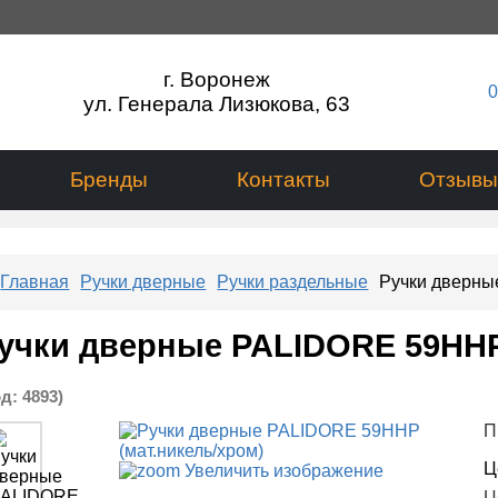
г. Воронеж
0
ул. Генерала Лизюкова, 63
Бренды
Контакты
Отзывы
Главная
Ручки дверные
Ручки раздельные
Ручки дверны
учки дверные PALIDORE 59HHP
од:
4893
)
П
Ц
Увеличить изображение
Ц