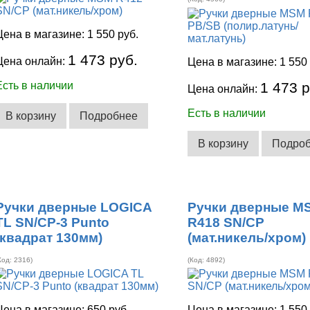
Цена в магазине:
1 550 руб.
1 473 руб.
Цена онлайн:
Цена в магазине:
1 550
Есть в наличии
1 473 р
Цена онлайн:
Есть в наличии
В корзину
Подробнее
В корзину
Подро
Ручки дверные LOGICA
Ручки дверные M
TL SN/CP-3 Punto
R418 SN/CP
(квадрат 130мм)
(мат.никель/хром)
Код:
2316
)
(Код:
4892
)
Цена в магазине:
650 руб.
Цена в магазине:
1 550