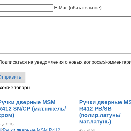
E-Mail (обязательное)
Подписаться на уведомления о новых вопросах/комментар
Отправить
хожие товары
Ручки дверные MSM
Ручки дверные M
R412 SN/CP (мат.никель/
R412 PB/SB
хром)
(полир.латунь/
мат.латунь)
Код:
1511
)
(Код:
4560
)