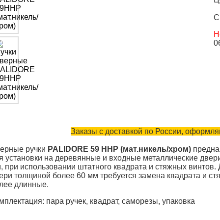
С
Н
0
Заказы с доставкой по России, оформляю
ерные ручки
PALIDORE 59 HHP (мат.никель/хром)
предна
я установки на деревянные и входные металлические двер
, при использовании штатного квадрата и стяжных винтов. 
ери толщиной более 60 мм требуется замена квадрата и ст
лее длинные.
мплектация: пара ручек, квадрат, саморезы, упаковка