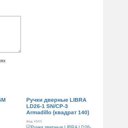
иях
SM
Ручки дверные LIBRA
LD26-1 SN/CP-3
Armadillo (квадрат 140)
(Код:
4107
)