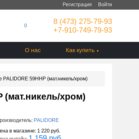
Регистрация
Войти
8 (473) 275-79-93
0
+7-910-749-79-93
О нас
Как купить
е PALIDORE 59HHP (мат.никель/хром)
 (мат.никель/хром)
роизводитель:
PALIDORE
ена в магазине:
1 220 руб.
1 159 руб.
ена онлайн: