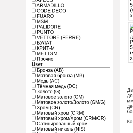
APECS
ARMADILLO
CODE DECO
FUARO
MSM
PALIDORE
PUNTO
VETTORE (FERRE)
БУЛАТ
КРИТ-М
МЕТТЭМ
Прочие
Цвет
Бронза (AB)
Матовая бронза (MB)
Медь (AC)
Тёмная медь (DC)
Дв
Золото (G)
дл
Матовое золото (GM)
мм
Матовое золото/Золото (GM/G)
дв
Хром (CR)
бо
Матовый хром (CRM)
Матовый хром/Хром (CRM/CR)
Ко
Сатинированный хром
Матовый никель (NIS)