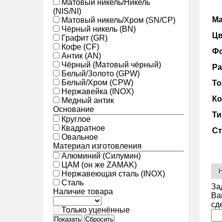
Матовый никель/Никель
(NIS/NI)
Ма
Матовый никель/Хром (SN/CP)
Чёрный никель (BN)
Цв
Графит (GR)
Кофе (CF)
Фо
Антик (AN)
Чёрный (Матовый чёрный)
Ра
Белый/Золото (GPW)
Белый/Хром (CPW)
То
Нержавейка (INOX)
Ко
Медный антик
Основание
Ти
Круглое
Квадратное
Ст
Овальное
Материал изготовления
Алюминий (Силумин)
ЦАМ (он же ZAMAK)
Нержавеющая сталь (INOX)
Сталь
За
Наличие товара
Ва
сд
Только уценённые
Показать
Сбросить