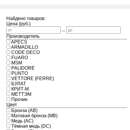
Найдено товаров:
Цена (руб.)
...
Производитель
APECS
ARMADILLO
CODE DECO
FUARO
MSM
PALIDORE
PUNTO
VETTORE (FERRE)
БУЛАТ
КРИТ-М
МЕТТЭМ
Прочие
Цвет
Бронза (AB)
Матовая бронза (MB)
Медь (AC)
Тёмная медь (DC)