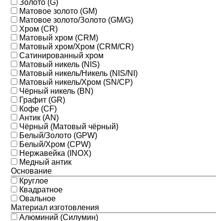
Золото (G)
Матовое золото (GM)
Матовое золото/Золото (GM/G)
Хром (CR)
Матовый хром (CRM)
Матовый хром/Хром (CRM/CR)
Сатинированный хром
Матовый никель (NIS)
Матовый никель/Никель (NIS/NI)
Матовый никель/Хром (SN/CP)
Чёрный никель (BN)
Графит (GR)
Кофе (CF)
Антик (AN)
Чёрный (Матовый чёрный)
Белый/Золото (GPW)
Белый/Хром (CPW)
Нержавейка (INOX)
Медный антик
Основание
Круглое
Квадратное
Овальное
Материал изготовления
Алюминий (Силумин)