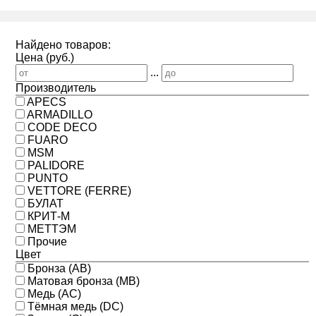
Найдено товаров:
Цена (руб.)
...
Производитель
APECS
ARMADILLO
CODE DECO
FUARO
MSM
PALIDORE
PUNTO
VETTORE (FERRE)
БУЛАТ
КРИТ-М
МЕТТЭМ
Прочие
Цвет
Бронза (AB)
Матовая бронза (MB)
Медь (AC)
Тёмная медь (DC)