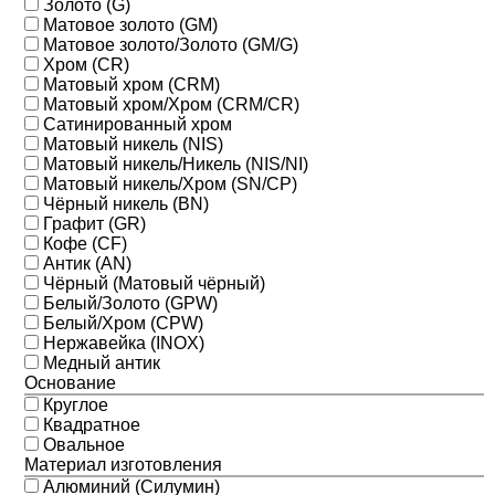
Золото (G)
Матовое золото (GM)
Матовое золото/Золото (GM/G)
Хром (CR)
Матовый хром (CRM)
Матовый хром/Хром (CRM/CR)
Сатинированный хром
Матовый никель (NIS)
Матовый никель/Никель (NIS/NI)
Матовый никель/Хром (SN/CP)
Чёрный никель (BN)
Графит (GR)
Кофе (CF)
Антик (AN)
Чёрный (Матовый чёрный)
Белый/Золото (GPW)
Белый/Хром (CPW)
Нержавейка (INOX)
Медный антик
Основание
Круглое
Квадратное
Овальное
Материал изготовления
Алюминий (Силумин)