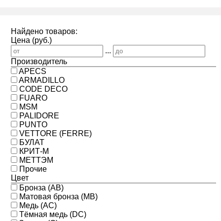
Найдено товаров:
Цена (руб.)
...
Производитель
APECS
ARMADILLO
CODE DECO
FUARO
MSM
PALIDORE
PUNTO
VETTORE (FERRE)
БУЛАТ
КРИТ-М
МЕТТЭМ
Прочие
Цвет
Бронза (AB)
Матовая бронза (MB)
Медь (AC)
Тёмная медь (DC)