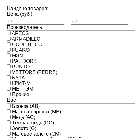
Найдено товаров:
Цена (руб.)
...
Производитель
APECS
ARMADILLO
CODE DECO
FUARO
MSM
PALIDORE
PUNTO
VETTORE (FERRE)
БУЛАТ
КРИТ-М
МЕТТЭМ
Прочие
Цвет
Бронза (AB)
Матовая бронза (MB)
Медь (AC)
Тёмная медь (DC)
Золото (G)
Матовое золото (GM)