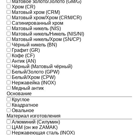
Матовое золото/Золото (GM/G)
Хром (CR)
Матовый хром (CRM)
Матовый хром/Хром (CRM/CR)
Сатинированный хром
Матовый никель (NIS)
Матовый никель/Никель (NIS/NI)
Матовый никель/Хром (SN/CP)
Чёрный никель (BN)
Графит (GR)
Кофе (CF)
Антик (AN)
Чёрный (Матовый чёрный)
Белый/Золото (GPW)
Белый/Хром (CPW)
Нержавейка (INOX)
Медный антик
Основание
Круглое
Квадратное
Овальное
Материал изготовления
Алюминий (Силумин)
ЦАМ (он же ZAMAK)
Нержавеющая сталь (INOX)