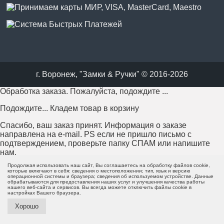
г. Воронеж, "Замки & Ручки" © 2016-2026
Обработка заказа. Пожалуйста, подождите ...
Подождите... Кладем товар в корзину
Спасибо, ваш заказ принят. Информация о заказе
направлена на e-mail. PS если не пришло письмо с
подтверждением, проверьте папку СПАМ или напишите
нам.
Продолжая использовать наш сайт, Вы соглашаетесь на обработку файлов cookie,
Возникла проблема с отправкой заказа. Пожалуйста,
которые включают в себя: сведения о местоположении; тип, язык и версию
операционной системы и браузера; сведения об используемом устройстве. Данные
попробуйте еще раз или напишите нам.
обрабатываются для предоставления наших услуг и улучшения качества работы
нашего веб-сайта и сервисов. Вы всегда можете отключить файлы cookie в
настройках Вашего браузера.
Пожалуйста, заполните все поля формы перед отправкой.
Хорошо
Минимальная сумма заказа - 0 руб.