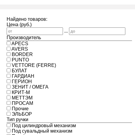
Найдено товаров:
Цена (руб.)
...
Производитель
APECS
AVERS
BORDER
PUNTO
VETTORE (FERRE)
БУЛАТ
ГАРДИАН
ГЕРИОН
ЗЕНИТ / ОМЕГА
КРИТ-М
МЕТТЭМ
ПРОСАМ
Прочие
ЭЛЬБОР
Тип ручки
Под цилиндровый механизм
Под сувальдный механизм