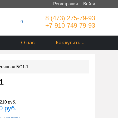
Регистрация
Войти
8 (473) 275-79-93
0
+7-910-749-79-93
О нас
Как купить
евянная БС1-1
1
210 руб.
0 руб.