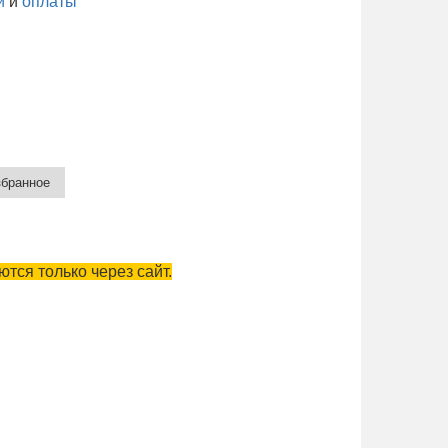
и
и
оплаты
тся только через сайт.