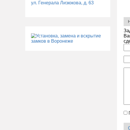
ул. Генерала Лизюкова, д. 63
За
Ва
сд