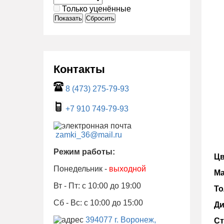
Только уценённые
Показать
Сбросить
Контакты
8 (473) 275-79-93
+7 910 749-79-93
zamki_36@mail.ru
Режим работы:
Цв
Понедельник -
выходной
Ма
Вт - Пт: с 10:00 до 19:00
То
Сб - Вс: с 10:00 до 15:00
Ди
394077 г. Воронеж,
Ст