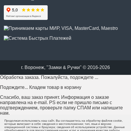
г. Воронеж, "Замки & Ручки" © 2016-2026
Обработка заказа. Пожалуйста, подождите ...
Подождите... Кладем товар в корзину
Спасибо, ваш заказ принят. Информация о заказе
направлена на e-mail. PS если не пришло письмо с
подтверждением, проверьте папку СПАМ или напишите
нам.
Продолжая использовать наш сайт, Вы соглашаетесь на обработку файлов cookie,
Возникла проблема с отправкой заказа. Пожалуйста,
которые включают в себя: сведения о местоположении; тип, язык и версию
операционной системы и браузера; сведения об используемом устройстве. Данные
попробуйте еще раз или напишите нам.
обрабатываются для предоставления наших услуг и улучшения качества работы