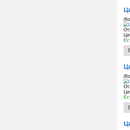
Ц
(К
От
Це
Ес
Ц
(К
От
Це
Ес
Ц