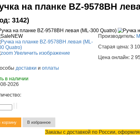
учка на планке BZ-9578BH лева
Код:
3142
)
Производитель:
M
Старая цена:
3 10
Увеличить изображение
Цена онлайн:
2 9
особы
доставки
и
оплаты
ть в наличии
-08-2026
личество:
Заказы с доставкой по России, оформляю