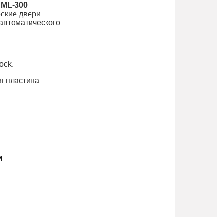
 ML-300
еские двери
автоматического
ock.
ая пластина
м