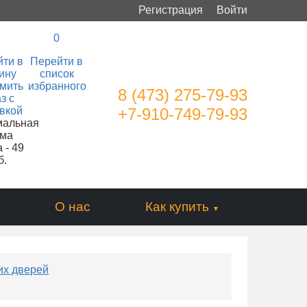
Регистрация
Войти
0
ти в
Перейти в
ину
список
мить
избранного
8 (473) 275-79-93
з с
вкой
+7-910-749-79-93
мальная
ма
 - 49
б.
О нас
Как купить
их дверей