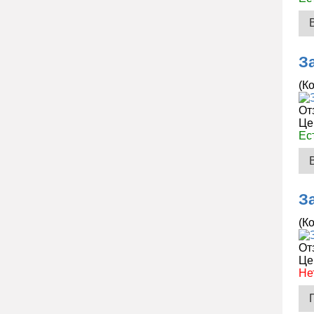
З
(К
От
Це
Ес
З
(К
От
Це
Не