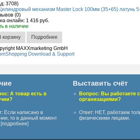
од:
3708
)
зывов (0)
на онлайн:
1 416 руб.
ть в наличии
В корзину
Подробнее
pyright MAXXmarketing GmbH
omShopping Download & Support
чие
Выставить счёт
ос: А товар есть в
Вопрос: Вы работаете 
ичии?
организациями?
т: Если написано в
Ответ: НЕТ, работаем тол
чии, то в данный момент
физическими лицами.
[
подробнее
]