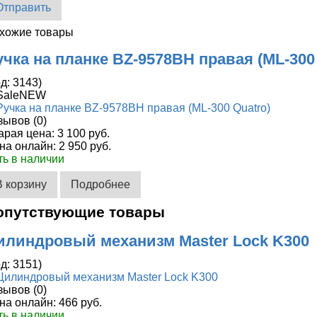
Отправить
хожие товары
учка на планке BZ-9578BH правая (ML-300
од:
3143
)
зывов (0)
арая цена:
3 100 руб.
на онлайн:
2 950 руб.
ть в наличии
В корзину
Подробнее
опутствующие товары
илиндровый механизм Master Lock K300
од:
3151
)
зывов (0)
на онлайн:
466 руб.
ть в наличии