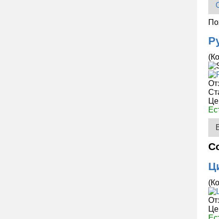
По
Р
(К
От
Ст
Це
Ес
С
Ц
(К
От
Це
Ес