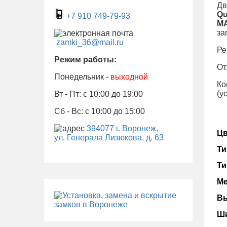
Дв
Qu
+7 910 749-79-93
M
за
zamki_36@mail.ru
Ре
Режим работы:
От
Понедельник -
выходной
Ко
(у
Вт - Пт: с 10:00 до 19:00
Сб - Вс: с 10:00 до 15:00
394077 г. Воронеж,
Цв
ул. Генерала Лизюкова, д. 63
Ти
Ти
Ме
Вы
Ши