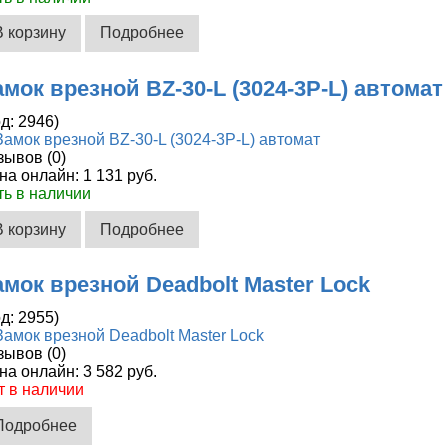
В корзину
Подробнее
амок врезной BZ-30-L (3024-3Р-L) автомат
од:
2946
)
зывов (0)
на онлайн:
1 131 руб.
ть в наличии
В корзину
Подробнее
амок врезной Deadbolt Master Lock
од:
2955
)
зывов (0)
на онлайн:
3 582 руб.
т в наличии
Подробнее