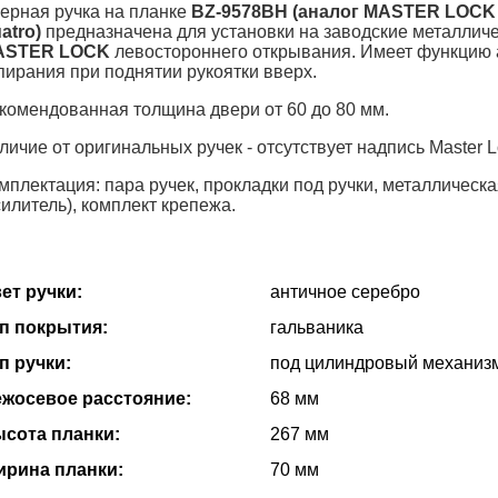
ерная ручка на планке
BZ-9578BH (аналог MASTER LOCK
atro)
предназначена для установки на заводские металлич
ASTER LOCK
левостороннего открывания. Имеет функцию 
пирания при поднятии рукоятки вверх.
комендованная толщина двери от 60 до 80 мм.
личие от оригинальных ручек - отсутствует надпись Master L
мплектация: пара ручек, прокладки под ручки, металлическ
силитель), комплект крепежа.
ет ручки:
античное серебро
п покрытия:
гальваника
п ручки:
под цилиндровый механиз
жосевое расстояние:
68 мм
сота планки:
267 мм
рина планки:
70 мм