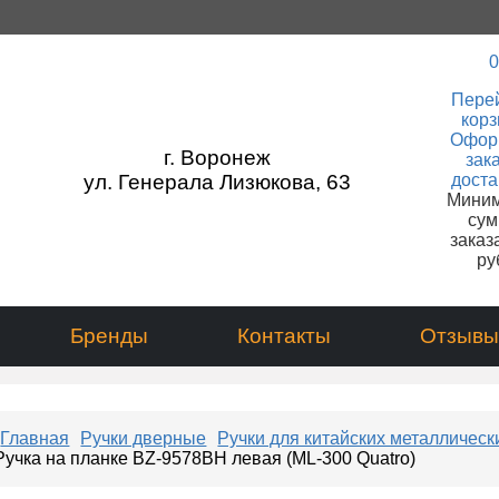
0
Перей
корз
Офор
г. Воронеж
зака
ул. Генерала Лизюкова, 63
доста
Мини
сум
заказа
ру
Бренды
Контакты
Отзывы
Главная
Ручки дверные
Ручки для китайских металлическ
Ручка на планке BZ-9578BH левая (ML-300 Quatro)