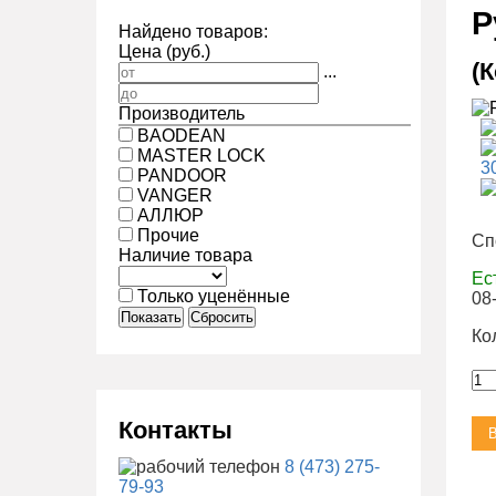
Р
Найдено товаров:
Цена (руб.)
(
...
Производитель
BAODEAN
MASTER LOCK
PANDOOR
VANGER
АЛЛЮР
Прочие
Сп
Наличие товара
Ес
Только уценённые
08
Показать
Сбросить
Ко
Контакты
8 (473) 275-
79-93