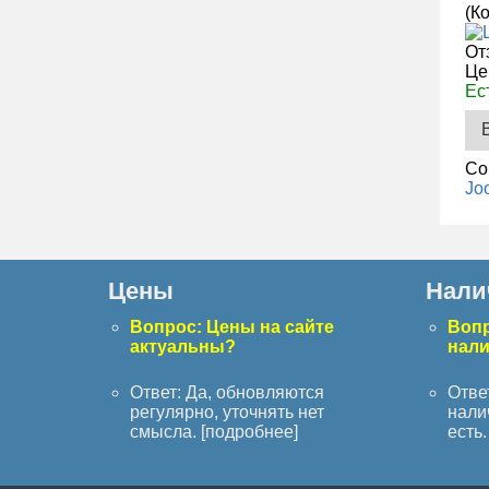
(К
От
Це
Ес
Co
Jo
Цены
Нали
Вопрос: Цены на сайте
Вопр
актуальны?
нал
Ответ: Да, обновляются
Отве
регулярно, уточнять нет
нали
смысла. [
подробнее
]
есть. 