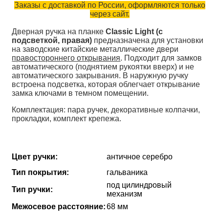
Заказы с доставкой по России, оформляются только
через сайт.
Дверная ручка на планке
Classic Light (с
подсветкой, правая)
предназначена для установки
на заводские китайские металлические двери
правостороннего открывания
. Подходит для замков
автоматического (поднятием рукоятки вверх) и не
автоматического закрывания. В наружную ручку
встроена подсветка, которая облегчает открывание
замка ключами в темном помещении.
Комплектация: пара ручек, декоративные колпачки,
прокладки, комплект крепежа.
Цвет ручки:
античное серебро
Тип покрытия:
гальваника
под цилиндровый
Тип ручки:
механизм
Межосевое расстояние:
68 мм