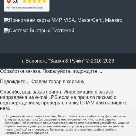
г. Воронеж, "Замки & Ручки" © 2016-2026
Обработка заказа. Пожалуйста, подождите ...
Подождите... Кладем товар в корзину
Спасибо, ваш заказ принят. Информация о заказе
направлена на e-mail. PS если не пришло письмо с
подтверждением, проверьте папку СПАМ или напишите
нам.
Продолжая использовать наш сайт, Вы соглашаетесь на обработку файлов cookie,
Возникла проблема с отправкой заказа. Пожалуйста,
которые включают в себя: сведения о местоположении; тип, язык и версию
операционной системы и браузера; сведения об используемом устройстве. Данные
попробуйте еще раз или напишите нам.
обрабатываются для предоставления наших услуг и улучшения качества работы
нашего веб-сайта и сервисов. Вы всегда можете отключить файлы cookie в
настройках Вашего браузера.
Пожалуйста, заполните все поля формы перед отправкой.