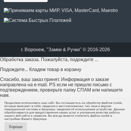
г. Воронеж, "Замки & Ручки" © 2016-2026
Обработка заказа. Пожалуйста, подождите ...
Подождите... Кладем товар в корзину
Спасибо, ваш заказ принят. Информация о заказе
направлена на e-mail. PS если не пришло письмо с
подтверждением, проверьте папку СПАМ или напишите
нам.
Продолжая использовать наш сайт, Вы соглашаетесь на обработку файлов cookie,
Возникла проблема с отправкой заказа. Пожалуйста,
которые включают в себя: сведения о местоположении; тип, язык и версию
операционной системы и браузера; сведения об используемом устройстве. Данные
попробуйте еще раз или напишите нам.
обрабатываются для предоставления наших услуг и улучшения качества работы
нашего веб-сайта и сервисов. Вы всегда можете отключить файлы cookie в
настройках Вашего браузера.
Пожалуйста, заполните все поля формы перед отправкой.
Хорошо
Минимальная сумма заказа - 0 руб.