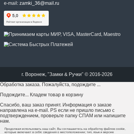
e-mail:
zamki_36@mail.ru
г. Воронеж, "Замки & Ручки" © 2016-2026
Обработка заказа. Пожалуйста, подождите ...
Подождите... Кладем товар в корзину
Спасибо, ваш заказ принят. Информация о заказе
направлена на e-mail. PS если не пришло письмо с
подтверждением, проверьте папку СПАМ или напишите
нам.
Продолжая использовать наш сайт, Вы соглашаетесь на обработку файлов cookie,
Возникла проблема с отправкой заказа. Пожалуйста,
которые включают в себя: сведения о местоположении; тип, язык и версию