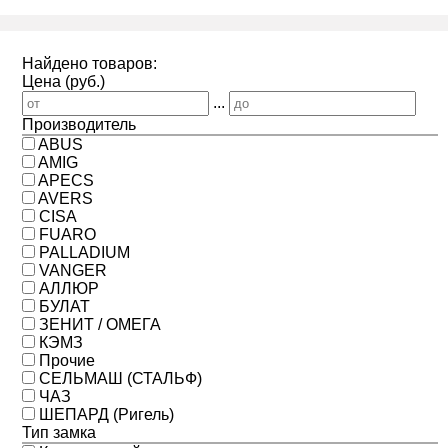
Найдено товаров:
Цена (руб.)
...
Производитель
ABUS
AMIG
APECS
AVERS
CISA
FUARO
PALLADIUM
VANGER
АЛЛЮР
БУЛАТ
ЗЕНИТ / ОМЕГА
КЭМЗ
Прочие
СЕЛЬМАШ (СТАЛЬФ)
ЧАЗ
ШЕПАРД (Ригель)
Тип замка