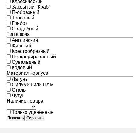
Классический
Закрытый "Краб"
П-образный
Тросовый
Грибок
Свадебный
Тип ключа
Английский
Финский
Крестообразный
Перфорированный
Сувальдный
Кодовый
Материал корпуса
Латунь
Силумин или ЦАМ
Сталь
Чугун
Наличие товара
Только уценённые
Показать
Сбросить