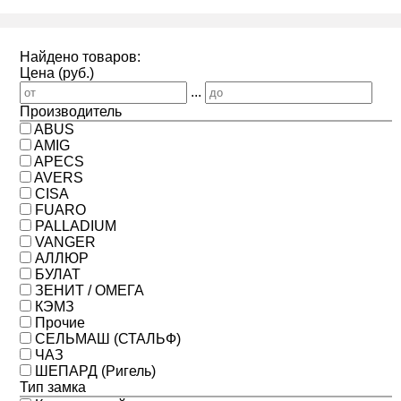
Найдено товаров:
Цена (руб.)
...
Производитель
ABUS
AMIG
APECS
AVERS
CISA
FUARO
PALLADIUM
VANGER
АЛЛЮР
БУЛАТ
ЗЕНИТ / ОМЕГА
КЭМЗ
Прочие
СЕЛЬМАШ (СТАЛЬФ)
ЧАЗ
ШЕПАРД (Ригель)
Тип замка