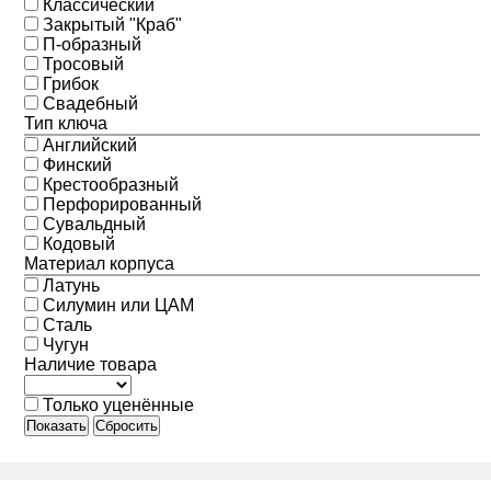
Классический
Закрытый "Краб"
П-образный
Тросовый
Грибок
Свадебный
Тип ключа
Английский
Финский
Крестообразный
Перфорированный
Сувальдный
Кодовый
Материал корпуса
Латунь
Силумин или ЦАМ
Сталь
Чугун
Наличие товара
Только уценённые
Показать
Сбросить