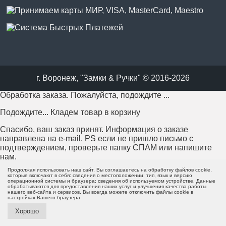
г. Воронеж, "Замки & Ручки" © 2016-2026
Обработка заказа. Пожалуйста, подождите ...
Подождите... Кладем товар в корзину
Спасибо, ваш заказ принят. Информация о заказе
направлена на e-mail. PS если не пришло письмо с
подтверждением, проверьте папку СПАМ или напишите
нам.
Продолжая использовать наш сайт, Вы соглашаетесь на обработку файлов cookie,
Возникла проблема с отправкой заказа. Пожалуйста,
которые включают в себя: сведения о местоположении; тип, язык и версию
операционной системы и браузера; сведения об используемом устройстве. Данные
попробуйте еще раз или напишите нам.
обрабатываются для предоставления наших услуг и улучшения качества работы
нашего веб-сайта и сервисов. Вы всегда можете отключить файлы cookie в
настройках Вашего браузера.
Пожалуйста, заполните все поля формы перед отправкой.
Хорошо
Минимальная сумма заказа - 0 руб.