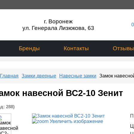
г. Воронеж
0
ул. Генерала Лизюкова, 63
Бренды
Контакты
Отзывы
Главная
Замки дверные
Навесные замки
Замок навесно
амок навесной ВС2-10 Зенит
од:
288
)
П
Увеличить изображение
Ц
Ц