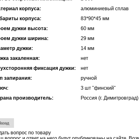
териал корпуса:
алюминиевый сплав
бариты корпуса:
83*90*45 мм
оем дужки высота:
60 мм
оем дужки ширина:
29 мм
аметр дужки:
14 мм
жка закаленная:
нет
ухсторонняя фиксация дужки:
нет
п запирания:
ручной
юч:
3 шт "финский"
рана производитель:
Россия (г. Димитровград)
дать вопрос по товару
ш вопрос и ответ на него будут опубликованы на сайте. Во