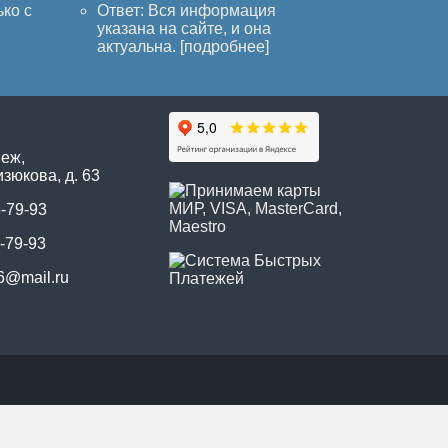
ько с
Ответ: Вся информация
указана на сайте, и она
актуальна. [
подробнее
]
неж,
зюкова, д. 63
5-79-93
-79-93
6@mail.ru