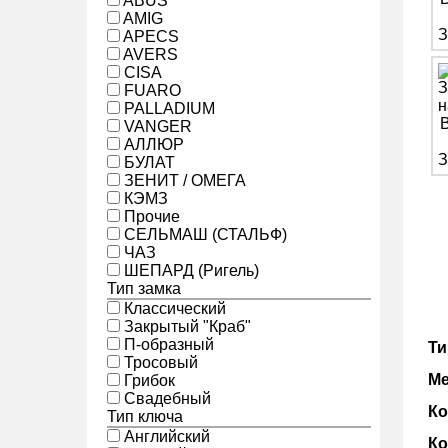
ABUS
AMIG
APECS
AVERS
CISA
FUARO
PALLADIUM
VANGER
АЛЛЮР
БУЛАТ
ЗЕНИТ / ОМЕГА
КЭМЗ
Прочие
СЕЛЬМАШ (СТАЛЬФ)
ЧАЗ
ШЕПАРД (Ригель)
Тип замка
Классический
Закрытый "Краб"
П-образный
Ти
Тросовый
Ме
Грибок
Свадебный
Ко
Тип ключа
Английский
Ко