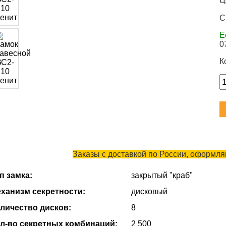
С
Е
0
К
Заказы с доставкой по России, оформляю
п замка:
закрытый "краб"
ханизм секретности:
дисковый
личество дисков:
8
л-во секретных комбинаций:
2 500