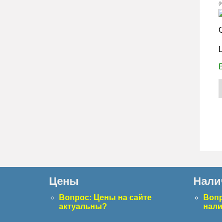
(
Цены
Нали
Вопрос: Цены на сайте
Вопр
актуальны?
нал