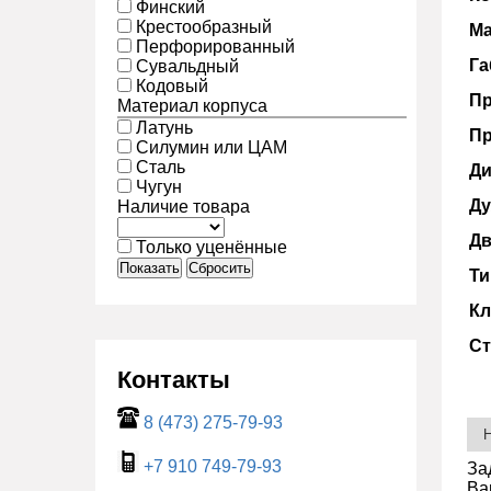
Финский
Крестообразный
Ма
Перфорированный
Га
Сувальдный
Кодовый
Пр
Материал корпуса
Латунь
Пр
Силумин или ЦАМ
Сталь
Ди
Чугун
Ду
Наличие товара
Дв
Только уценённые
Показать
Сбросить
Ти
Кл
Ст
Контакты
8 (473) 275-79-93
+7 910 749-79-93
За
Ва