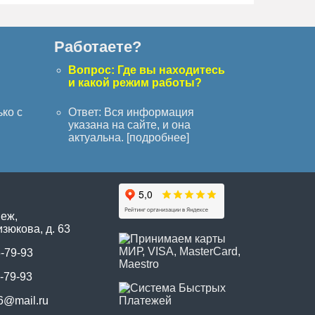
Работаете?
с
Вопрос: Где вы находитесь
и какой режим работы?
ько с
Ответ: Вся информация
указана на сайте, и она
актуальна. [
подробнее
]
неж,
зюкова, д. 63
5-79-93
-79-93
6@mail.ru