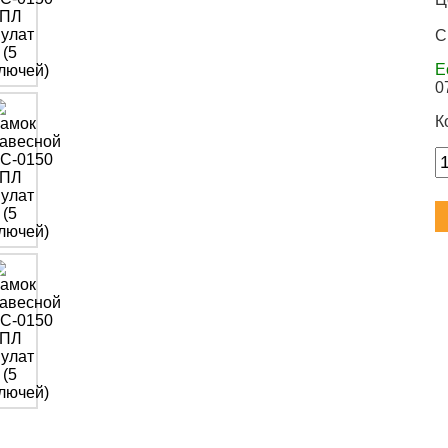
С
Е
0
К