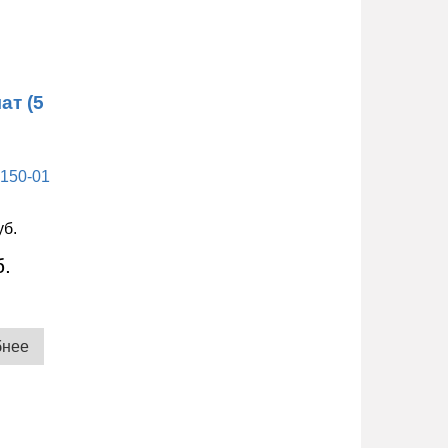
ат (5
уб.
б.
бнее