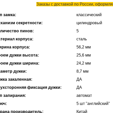
Заказы с доставкой по России, оформляю
п замка:
классический
ханизм секретности:
цилиндровый
личество пинов:
5
териал корпуса:
сталь
рина корпуса:
56,2 мм
оем дужки высота:
25,6 мм
оем дужки ширина:
24,2 мм
аметр дужки:
8,7 мм
жка закаленная:
ДА
ухсторонняя фиксация дужки:
ДА
п запирания:
автомат
юч:
5 шт "английский"
рана производитель:
Китай