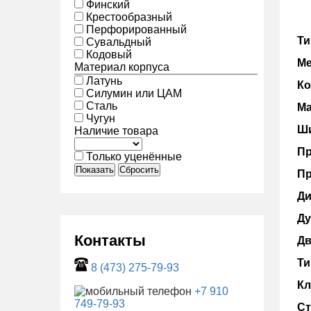
Финский
Крестообразный
Перфорированный
Ти
Сувальдный
Кодовый
Ме
Материал корпуса
Латунь
Ко
Силумин или ЦАМ
Сталь
Ма
Чугун
Ши
Наличие товара
Пр
Только уценённые
Показать
Сбросить
Пр
Ди
Ду
Контакты
Дв
Ти
8 (473) 275-79-93
Кл
+7 910
749-79-93
Ст