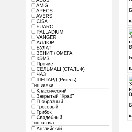
ABUS
AMIG
APECS
AVERS
CISA
FUARO
PALLADIUM
VANGER
АЛЛЮР
БУЛАТ
ЗЕНИТ / ОМЕГА
КЭМЗ
Прочие
СЕЛЬМАШ (СТАЛЬФ)
ЧАЗ
ШЕПАРД (Ригель)
Тип замка
Классический
Закрытый "Краб"
П-образный
Тросовый
Грибок
Свадебный
Тип ключа
Английский