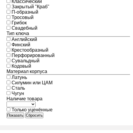
Классический
Закрытый "Краб"
П-образный
Тросовый
Грибок
Свадебный
Тип ключа
Английский
Финский
Крестообразный
Перфорированный
Сувальдный
Кодовый
Материал корпуса
Латунь
Силумин или ЦАМ
Сталь
Чугун
Наличие товара
Только уценённые
Показать
Сбросить