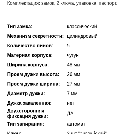
Комплектация: замок, 2 ключа, упаковка, паспорт.
Тип замка:
классический
Механизм секретности:
цилиндровый
Количество пинов:
5
Материал корпуса:
чугун
Ширина корпуса:
48 мм
Проем дужки высота:
26 мм
Проем дужки ширина:
27 мм
Диаметр дужки:
7 мм
Дужка закаленная:
нет
Двухсторонняя
ДА
фиксация дужки:
Тип запирания:
автомат
Ключ:
2 шт "английский"