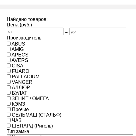
Найдено товаров:
Цена (руб.)
...
Производитель
ABUS
AMIG
APECS
AVERS
CISA
FUARO
PALLADIUM
VANGER
АЛЛЮР
БУЛАТ
ЗЕНИТ / ОМЕГА
КЭМЗ
Прочие
СЕЛЬМАШ (СТАЛЬФ)
ЧАЗ
ШЕПАРД (Ригель)
Тип замка