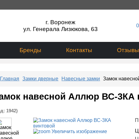
г. Воронеж
0
ул. Генерала Лизюкова, 63
Бренды
Контакты
Отзывы
Главная
Замки дверные
Навесные замки
Замок навесно
амок навесной Аллюр ВС-3КА
од:
1942
)
П
Ц
Увеличить изображение
Ц