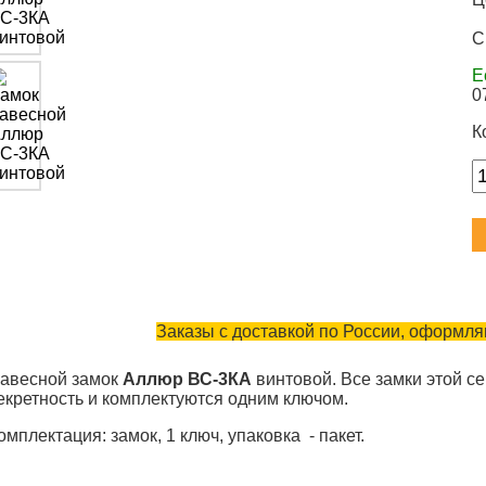
С
Е
0
К
Заказы с доставкой по России, оформляю
авесной замок
Аллюр ВС-3КА
винтовой. Все замки этой с
екретность и комплектуются одним ключом.
омплектация: замок, 1 ключ, упаковка - пакет.