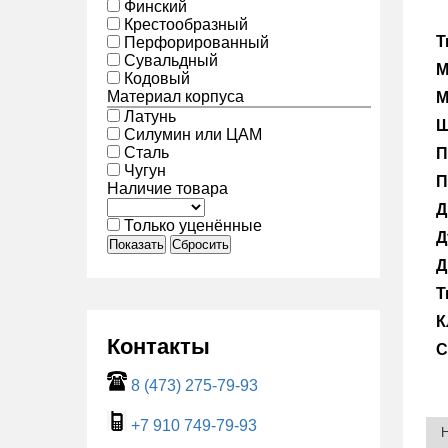
Финский
Крестообразный
Т
Перфорированный
Сувальдный
М
Кодовый
Материал корпуса
М
Латунь
Ш
Силумин или ЦАМ
Сталь
П
Чугун
П
Наличие товара
Д
Только уценённые
Д
Показать
Сбросить
Д
Т
К
Контакты
С
8 (473) 275-79-93
+7 910 749-79-93