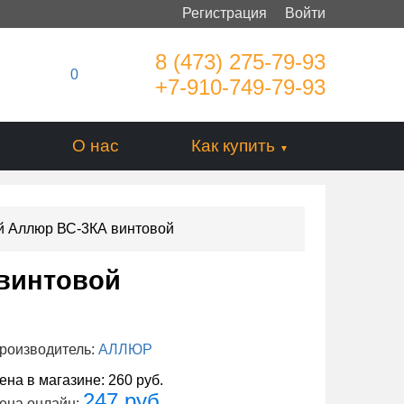
Регистрация
Войти
8 (473) 275-79-93
0
+7-910-749-79-93
О нас
Как купить
й Аллюр ВС-3КА винтовой
 винтовой
роизводитель:
АЛЛЮР
ена в магазине:
260 руб.
247 руб.
ена онлайн: