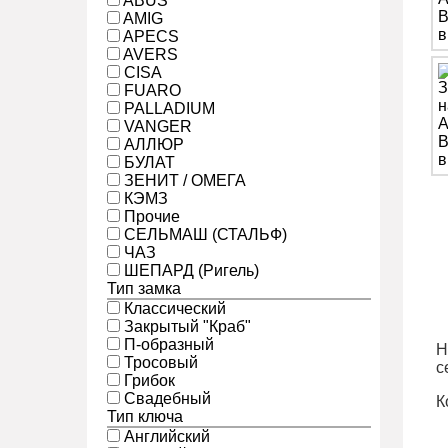
ABUS
AMIG
APECS
AVERS
CISA
FUARO
PALLADIUM
VANGER
АЛЛЮР
БУЛАТ
ЗЕНИТ / ОМЕГА
КЭМЗ
Прочие
СЕЛЬМАШ (СТАЛЬФ)
ЧАЗ
ШЕПАРД (Ригель)
Тип замка
Классический
Закрытый "Краб"
П-образный
Н
Тросовый
с
Грибок
Свадебный
К
Тип ключа
Английский