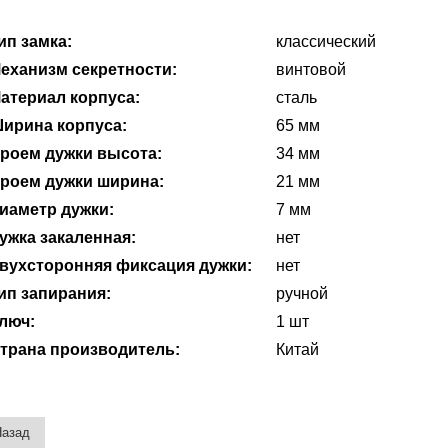
ип замка:
классический
еханизм секретности:
винтовой
атериал корпуса:
сталь
ирина корпуса:
65 мм
роем дужки высота:
34 мм
роем дужки ширина:
21 мм
иаметр дужки:
7 мм
ужка закаленная:
нет
вухсторонняя фиксация дужки:
нет
ип запирания:
ручной
люч:
1 шт
трана производитель:
Китай