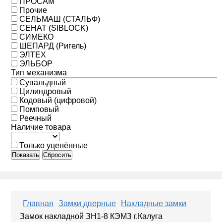
ПРОСАМ
Прочие
СЕЛЬМАШ (СТАЛЬФ)
СЕНАТ (SIBLOCK)
СИМЕКО
ШЕПАРД (Ригель)
ЭЛТЕХ
ЭЛЬБОР
Тип механизма
Сувальдный
Цилиндровый
Кодовый (цифровой)
Помповый
Реечный
Наличие товара
Только уценённые
Показать
Сбросить
Главная
Замки дверные
Накладные замки
Замок накладной ЗН1-8 КЭМЗ г.Калуга