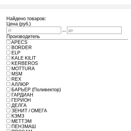
Найдено товаров:
Цена (руб.)
...
Производитель
APECS
BORDER
ELP
KALE KILIT
KERBEROS
MOTTURA
MSM
REX
АЛЛЮР
БАРЬЕР (Поливектор)
ГАРДИАН
ГЕРИОН
ДЕЛГА
ЗЕНИТ / ОМЕГА
КЭМЗ
МЕТТЭМ
ПЕНЗМАШ