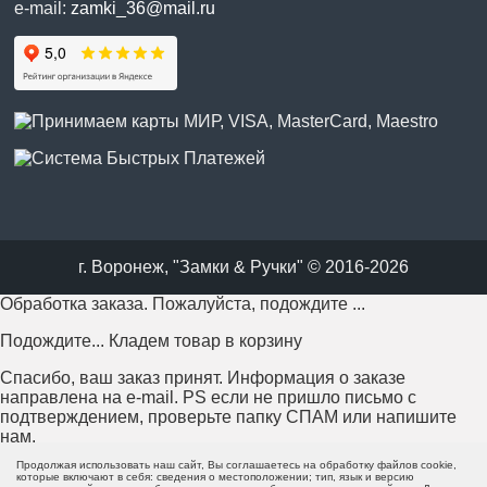
e-mail:
zamki_36@mail.ru
г. Воронеж, "Замки & Ручки" © 2016-2026
Обработка заказа. Пожалуйста, подождите ...
Подождите... Кладем товар в корзину
Спасибо, ваш заказ принят. Информация о заказе
направлена на e-mail. PS если не пришло письмо с
подтверждением, проверьте папку СПАМ или напишите
нам.
Продолжая использовать наш сайт, Вы соглашаетесь на обработку файлов cookie,
Возникла проблема с отправкой заказа. Пожалуйста,
которые включают в себя: сведения о местоположении; тип, язык и версию