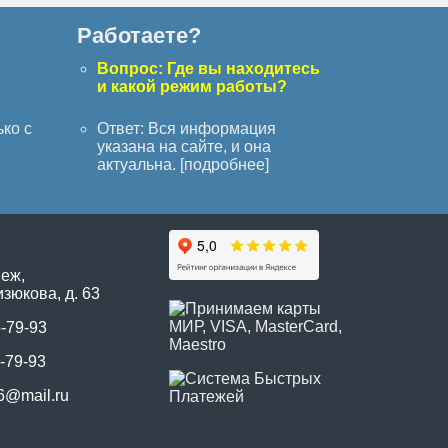
Работаете?
с
Вопрос: Где вы находитесь
и какой режим работы?
ько с
Ответ: Вся информация
указана на сайте, и она
актуальна. [
подробнее
]
неж,
зюкова, д. 63
5-79-93
-79-93
6@mail.ru