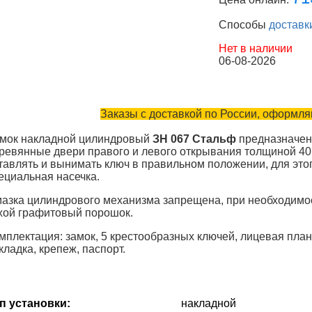
Способы
доставк
Нет в наличии
06-08-2026
Заказы с доставкой по России, оформляю
мок накладной цилиндровый
ЗН 067 Стальф
предназначен
ревянные двери правого и левого открывания толщиной 40
тавлять и вынимать ключ в правильном положении, для этог
ециальная насечка.
азка цилиндрового механизма запрещена, при необходимо
хой графитовый порошок.
мплектация: замок, 5 крестообразных ключей, лицевая план
кладка, крепеж, паспорт.
п установки:
накладной