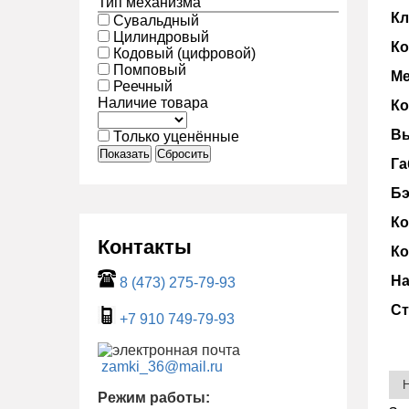
Тип механизма
Кл
Сувальдный
Цилиндровый
Ко
Кодовый (цифровой)
Помповый
Ме
Реечный
Наличие товара
Ко
Вы
Только уценённые
Показать
Сбросить
Га
Бэ
Ко
Контакты
Ко
На
8 (473) 275-79-93
Ст
+7 910 749-79-93
zamki_36@mail.ru
Режим работы: