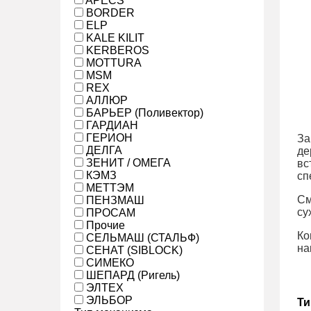
APECS
BORDER
ELP
KALE KILIT
KERBEROS
MOTTURA
MSM
REX
АЛЛЮР
БАРЬЕР (Поливектор)
ГАРДИАН
ГЕРИОН
За
ДЕЛГА
де
ЗЕНИТ / ОМЕГА
вс
КЭМЗ
сп
МЕТТЭМ
См
ПЕНЗМАШ
су
ПРОСАМ
Прочие
Ко
СЕЛЬМАШ (СТАЛЬФ)
на
СЕНАТ (SIBLOCK)
СИМЕКО
ШЕПАРД (Ригель)
ЭЛТЕХ
ЭЛЬБОР
Ти