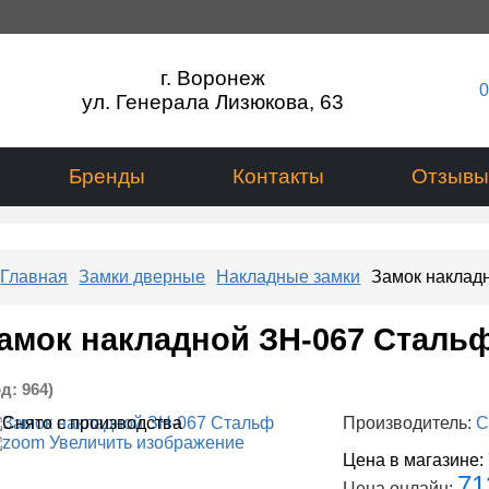
г. Воронеж
0
ул. Генерала Лизюкова, 63
Бренды
Контакты
Отзывы
Главная
Замки дверные
Накладные замки
Замок наклад
амок накладной ЗН-067 Сталь
од:
964
)
Производитель:
С
Увеличить изображение
Цена в магазине:
71
Цена онлайн: