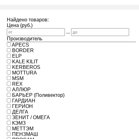
Найдено товаров:
Цена (руб.)
...
Производитель
APECS
BORDER
ELP
KALE KILIT
KERBEROS
MOTTURA
MSM
REX
АЛЛЮР
БАРЬЕР (Поливектор)
ГАРДИАН
ГЕРИОН
ДЕЛГА
ЗЕНИТ / ОМЕГА
КЭМЗ
МЕТТЭМ
ПЕНЗМАШ