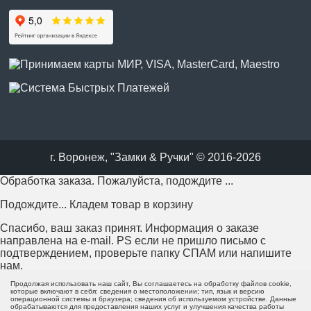
г. Воронеж, "Замки & Ручки" © 2016-2026
Обработка заказа. Пожалуйста, подождите ...
Подождите... Кладем товар в корзину
Спасибо, ваш заказ принят. Информация о заказе
направлена на e-mail. PS если не пришло письмо с
подтверждением, проверьте папку СПАМ или напишите
нам.
Продолжая использовать наш сайт, Вы соглашаетесь на обработку файлов cookie,
Возникла проблема с отправкой заказа. Пожалуйста,
которые включают в себя: сведения о местоположении; тип, язык и версию
операционной системы и браузера; сведения об используемом устройстве. Данные
попробуйте еще раз или напишите нам.
обрабатываются для предоставления наших услуг и улучшения качества работы