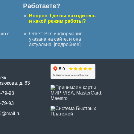
Работаете?
с
Вопрос: Где вы находитесь
и какой режим работы?
ько с
Ответ: Вся информация
указана на сайте, и она
актуальна. [
подробнее
]
неж,
зюкова, д. 63
5-79-93
-79-93
6@mail.ru