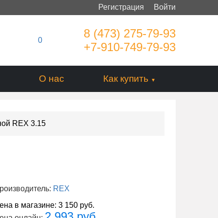
Регистрация
Войти
8 (473) 275-79-93
0
+7-910-749-79-93
О нас
Как купить
ной REX 3.15
роизводитель:
REX
ена в магазине:
3 150 руб.
2 993 руб.
ена онлайн: