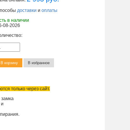
пособы
доставки
и
оплаты
сть в наличии
6-08-2026
оличество:
тся только через сайт.
 замка
 и
апирания.