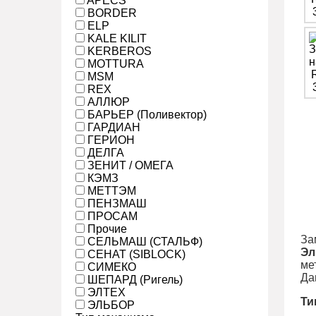
APECS
BORDER
ELP
KALE KILIT
KERBEROS
MOTTURA
MSM
REX
АЛЛЮР
БАРЬЕР (Поливектор)
ГАРДИАН
ГЕРИОН
ДЕЛГА
ЗЕНИТ / ОМЕГА
КЭМЗ
МЕТТЭМ
ПЕНЗМАШ
ПРОСАМ
Прочие
За
СЕЛЬМАШ (СТАЛЬФ)
Эл
СЕНАТ (SIBLOCK)
ме
СИМЕКО
Да
ШЕПАРД (Ригель)
ЭЛТЕХ
Ти
ЭЛЬБОР