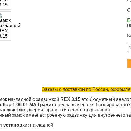
С
Е
0
К
Заказы с доставкой по России, оформляю
мок накладной с задвижкой
REX 3.15
это бюджетный аналог
ьбор 1.06.61.МА Гранит
предназначен для бронированных
таллических дверей, правого и левого открывания.
нный замок имеет встроенную задвижку, для внутреннего з
п установки:
накладной