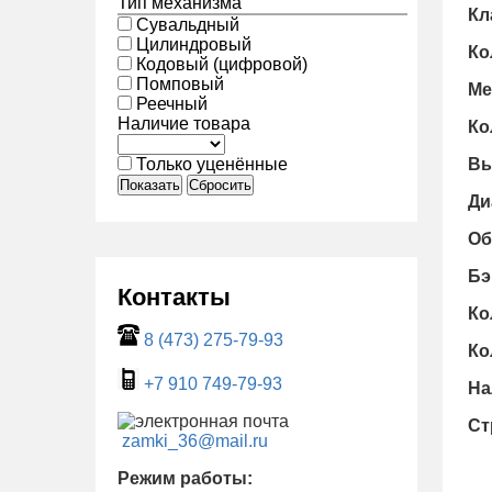
Тип механизма
Кл
Сувальдный
Цилиндровый
Ко
Кодовый (цифровой)
Помповый
Ме
Реечный
Наличие товара
Ко
Вы
Только уценённые
Показать
Сбросить
Ди
Об
Бэ
Контакты
Ко
8 (473) 275-79-93
Ко
+7 910 749-79-93
На
Ст
zamki_36@mail.ru
Режим работы: