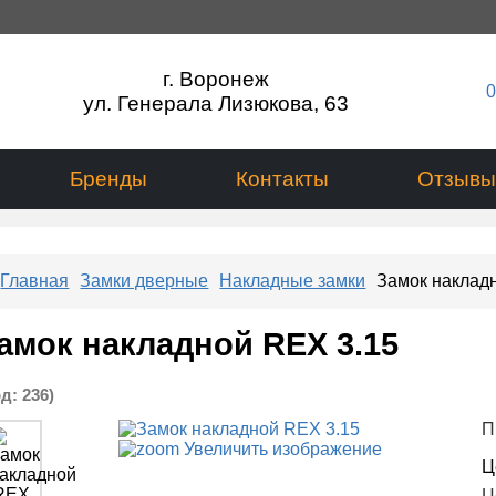
г. Воронеж
0
ул. Генерала Лизюкова, 63
Бренды
Контакты
Отзывы
Главная
Замки дверные
Накладные замки
Замок наклад
амок накладной REX 3.15
од:
236
)
П
Увеличить изображение
Ц
Ц