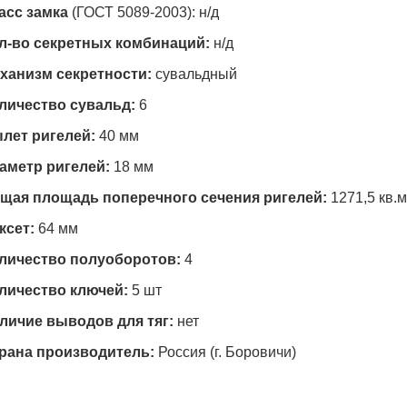
асс замка
(ГОСТ 5089-2003): н/д
л-во секретных комбинаций:
н/д
ханизм секретности:
сувальдный
личество сувальд:
6
лет ригелей:
40 мм
аметр ригелей:
18 мм
щая площадь поперечного сечения ригелей:
1271,5 кв.
ксет:
64 мм
личество полуоборотов:
4
личество ключей:
5 шт
личие выводов для тяг:
нет
рана производитель:
Россия (г. Боровичи)